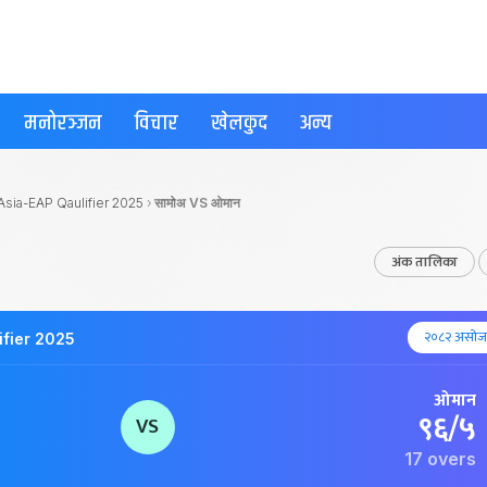
मनोरञ्जन
विचार
खेलकुद
अन्य
sia-EAP Qaulifier 2025
›
सामोअ VS ओमान
अंक तालिका
२०८२ असोज 
ifier 2025
ओमान
९६/५
VS
17 overs