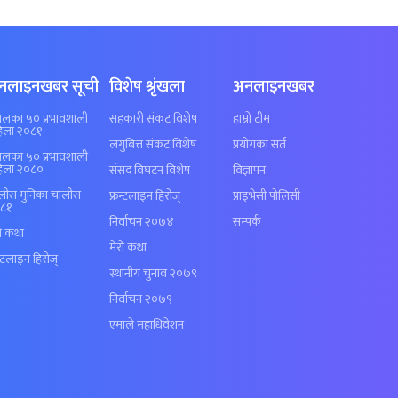
नलाइनखबर सूची
विशेष श्रृंखला
अनलाइनखबर
पालका ५० प्रभावशाली
सहकारी संकट विशेष
हाम्रो टीम
िला २०८१
लगुबित्त संकट विशेष
प्रयोगका सर्त
पालका ५० प्रभावशाली
िला २०८०
संसद विघटन विशेष
विज्ञापन
लीस मुनिका चालीस-
फ्रन्टलाइन हिरोज्
प्राइभेसी पोलिसी
८१
निर्वाचन २०७४
सम्पर्क
रो कथा
मेरो कथा
न्टलाइन हिरोज्
स्थानीय चुनाव २०७९
निर्वाचन २०७९
एमाले महाधिवेशन