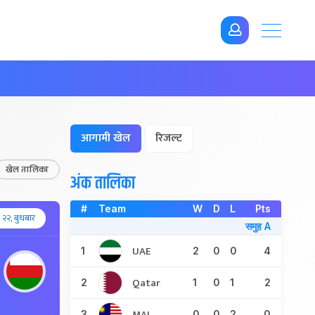
आगामी खेल
रिजल्ट
खेल तालिका
अंक तालिका
#
Team
W
D
L
Pts
२२, बुधबार
समुह A
UAE
1
2
0
0
4
Qatar
2
1
0
1
2
MAL
3
0
0
2
0