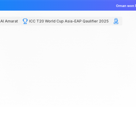
Oman won b
 Al Amarat
ICC T20 World Cup Asia-EAP Qaulifier 2025