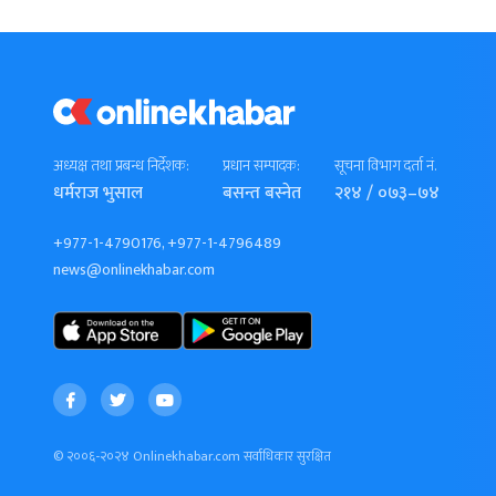
अध्यक्ष तथा प्रबन्ध निर्देशक:
प्रधान सम्पादक:
सूचना विभाग दर्ता नं.
धर्मराज भुसाल
बसन्त बस्नेत
२१४ / ०७३–७४
+977-1-4790176, +977-1-4796489
news@onlinekhabar.com
© २००६-२०२४ Onlinekhabar.com सर्वाधिकार सुरक्षित