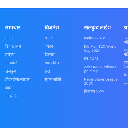
समाचार
विजनेस
खेलकुद लाईभ
अ
समाज
बजार
एनपीएल २०८१
ने
मह
विचार/ब्लग
पर्यटन
ICC Men T20 World
Cup 2024
ने
मह
साहित्य
रोजगार
IPL 2024
चा
अन्तर्वार्ता
बैँक / वित्त
२०
Aaha RARA Pokhara
gold cup
खेलकुद़़
अटो
मे
Nepal Super League -
जीवनशैली/स्वास्थ्य
सूचना-प्रविधि
2080
फ्र
प्रवास
विश्वकप २०२२
अन्तर्राष्ट्रिय