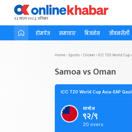
२३ साउन २०८३, शनिबार
होमपेज
समाचार
बिजनेस
जीवनशैली
Home
›
Sports
›
Cricket
›
ICC T20 World Cup A
Samoa vs Oman
ICC T20 World Cup Asia-EAP Qaul
सामोअ
९२/९
20 overs