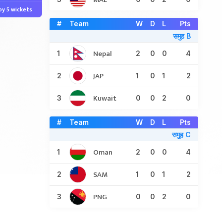
y 5 wickets
#
Team
W
D
L
Pts
समुह B
Nepal
1
2
0
0
4
JAP
2
1
0
1
2
Kuwait
3
0
0
2
0
#
Team
W
D
L
Pts
समुह C
Oman
1
2
0
0
4
SAM
2
1
0
1
2
PNG
3
0
0
2
0