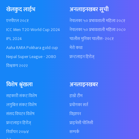
खेलकुद लाईभ
अनलाइनखबर सूची
एनपीएल २०८१
नेपालका ५० प्रभावशाली महिला २०८१
ICC Men T20 World Cup 2024
नेपालका ५० प्रभावशाली महिला २०८०
IPL 2024
चालीस मुनिका चालीस- २०८१
Aaha RARA Pokhara gold cup
मेरो कथा
Nepal Super League - 2080
फ्रन्टलाइन हिरोज्
विश्वकप २०२२
विशेष श्रृंखला
अनलाइनखबर
सहकारी संकट विशेष
हाम्रो टीम
लगुबित्त संकट विशेष
प्रयोगका सर्त
संसद विघटन विशेष
विज्ञापन
फ्रन्टलाइन हिरोज्
प्राइभेसी पोलिसी
निर्वाचन २०७४
सम्पर्क