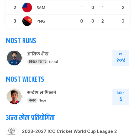
SAM
2
1
0
1
2
PNG
3
0
0
2
0
MOST RUNS
आसिफ शेख
रन
१०४
विकेट किपर
Nepal
MOST WICKETS
सन्दीप लामिछाने
विकेट
६
बलर
Nepal
अन्य खेल प्रतियोगिता
2023–2027 ICC Cricket World Cup League 2