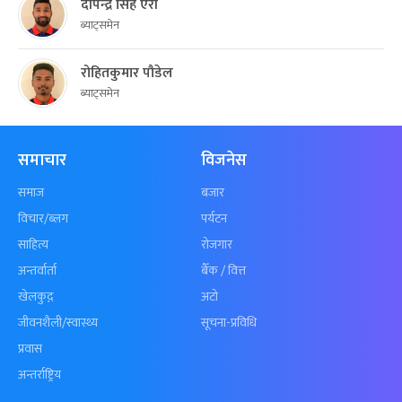
दीपेन्द्र सिंह ऐरी
ब्याट्समेन
रोहितकुमार पौडेल
ब्याट्समेन
समाचार
विजनेस
समाज
बजार
विचार/ब्लग
पर्यटन
साहित्य
रोजगार
अन्तर्वार्ता
बैँक / वित्त
खेलकुद़़
अटो
जीवनशैली/स्वास्थ्य
सूचना-प्रविधि
प्रवास
अन्तर्राष्ट्रिय