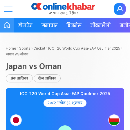
२१ साउन २०८३, बिहीबार
होमपेज
समाचार
बिजनेस
जीवनशैली
मनोर
Home
›
Sports
›
Cricket
›
ICC T20 World Cup Asia-EAP Qaulifier 2025
›
जापान VS ओमान
Japan vs Oman
अंक तालिका
खेल तालिका
ICC T20 World Cup Asia-EAP Qaulifier 2025
२०८२ असोज ३१, शुक्रबार