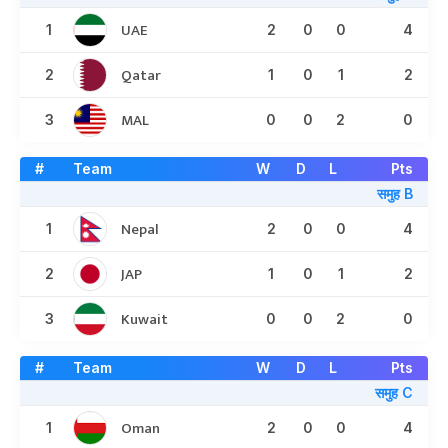
UAE
1
2
0
0
4
Qatar
2
1
0
1
2
MAL
3
0
0
2
0
#
Team
W
D
L
Pts
समुह B
Nepal
1
2
0
0
4
JAP
2
1
0
1
2
Kuwait
3
0
0
2
0
#
Team
W
D
L
Pts
समुह C
Oman
1
2
0
0
4