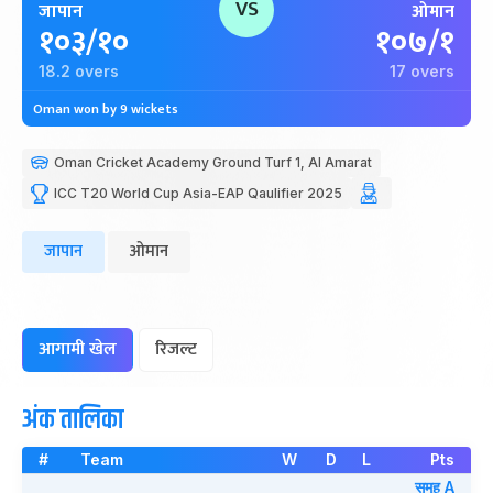
VS
जापान
ओमान
१०३/१०
१०७/१
18.2 overs
17 overs
Oman won by 9 wickets
Oman Cricket Academy Ground Turf 1, Al Amarat
ICC T20 World Cup Asia-EAP Qaulifier 2025
जापान
ओमान
आगामी खेल
रिजल्ट
अंक तालिका
#
Team
W
D
L
Pts
समुह A