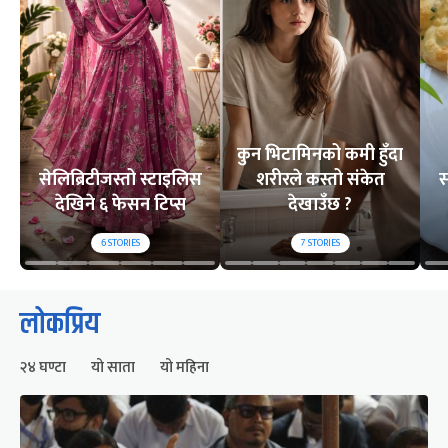
कुन भिटामिनको कमी हुँदा
सेलिब्रिटीजस्तो स्टाइलिस
शरीरले कस्तो संकेत
स
देखिने ६ फेसन टिप्स
देखाउँछ ?
6
STORIES
7
STORIES
लोकप्रिय
२४ घण्टा
यो साता
यो महिना