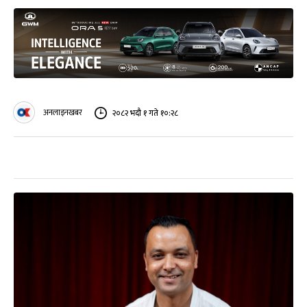
अनलाइनखबर
२०८२ भदौ १ गते १०:२८