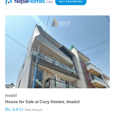
HOT PROPERTIES
Imadol
B
House for Sale at Cozy Homes, Imadol
B
Rs. 3.4 Cr
R
Total Amount