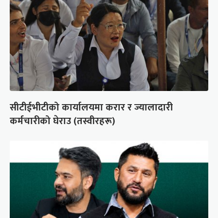
सीटीईभीटीको कार्यालयमा करार र ज्यालादारी
कर्मचारीको घेराउ (तस्वीरहरू)