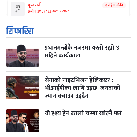
फूलपाती
२ महिना बाँकी
३१
-
असोज ३१ , २०८३
Oct 17, 2026
शनि
कार्तिक सङ्क्रान्ति
२ महिना बाँकी
१
सिफारिस
-
कार्तिक १, २०८३
Oct 18, 2026
आइत
प्रधानमन्त्रीकै नजरमा यस्तो रह्यो ४
महानवमी
२ महिना बाँकी
३
-
महिने कार्यकाल
कार्तिक ३, २०८३
Oct 20, 2026
मंगल
विजयादशमी
२ महिना बाँकी
४
-
कार्तिक ४, २०८३
Oct 21, 2026
बुध
सेनाको नाइटभिजन हेलिकप्टर :
भीआईपीका लागि उड्छ, जनताको
पापा‌ङ्कुशा एकादशी व्रत
२ महिना बाँकी
५
ज्यान बचाउन उड्दैन
-
कार्तिक ५, २०८३
Oct 22, 2026
बिहि
यी दृश्य हेर्न कालो चस्मा खोल्नै पर्छ
कुकुर तिहार
३ महिना बाँकी
२२
-
कार्तिक २२, २०८३
Nov 8, 2026
आइत
गाई पूजा
३ महिना बाँकी
२३