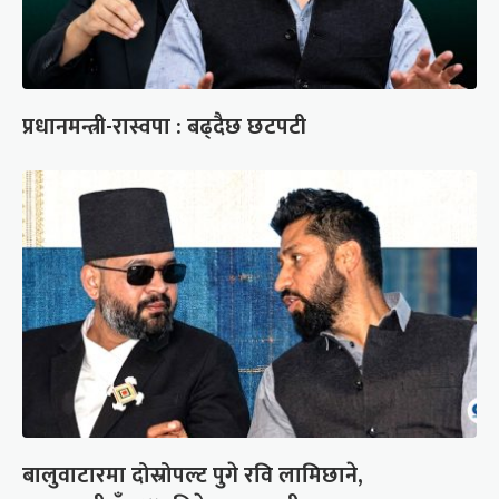
प्रधानमन्त्री-रास्वपा : बढ्दैछ छटपटी
बालुवाटारमा दोस्रोपल्ट पुगे रवि लामिछाने,