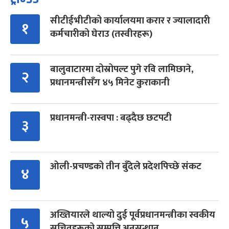
सीटीईभीटीको कार्यालयमा करार र ज्यालादारी
१
कर्मचारीको घेराउ (तस्वीरहरू)
बालुवाटारमा दोस्रोपल्ट पुगे रवि लामिछाने,
२
प्रधानमन्त्रीसँग ४५ मिनेट कुराकानी
प्रधानमन्त्री-रास्वपा : बढ्दैछ छटपटी
३
ओली-प्रचण्डको तीन बुँदेले प्रदेशपिच्छे संकट
४
अख्तियारले थाल्यो दुई पूर्वप्रधानमन्त्रीका स्वकीय
५
सचिवहरूको सम्पत्ति अनुसन्धान