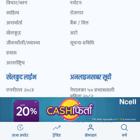
विचार/ब्लग
पर्यटन
साहित्य
रोजगार
अन्तर्वार्ता
बैंक / वित्त
खेलकुद़़
अटो
जीवनशैली/स्वास्थ्य
सूचना-प्रविधि
प्रवास
अन्तर्राष्ट्रिय
खेलकुद लाईभ
अनलाइनखबर सूची
एनपीएल २०८१
नेपालका ५० प्रभावशाली
महिला २०८२
ICC Men T20 World Cup
2024
नेपालका ५० प्रभावशाली
महिला २०८१
IPL 2024
नेपालका ५० प्रभावशाली
Aaha RARA Pokhara
महिला २०८०
gold cup
ताजा अपडेट
ट्रेन्डिङ
प्रोफाइल
सर्च
चालीस मुनिका चालीस- २०८३