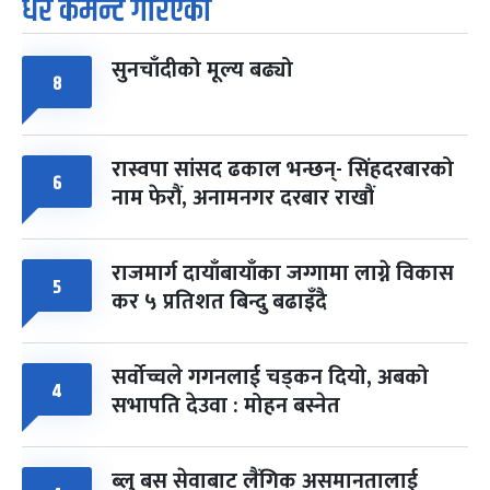
धेरै कमेन्ट गरिएका
पूर्णिमा व्रत
७ महिना बाँकी
७
-
चैत्र ७, २०८३
Mar 21, 2027
आइत
सुनचाँदीको मूल्य बढ्यो
फागुपूर्णिमा
८
७ महिना बाँकी
८
-
चैत्र ८, २०८३
Mar 22, 2027
सोम
रास्वपा सांसद ढकाल भन्छन्- सिंहदरबारको
६
नाम फेरौं, अनामनगर दरबार राखौं
राजमार्ग दायाँबायाँका जग्गामा लाग्ने विकास
५
कर ५ प्रतिशत बिन्दु बढाइँदै
सर्वोच्चले गगनलाई चड्कन दियो, अबको
४
सभापति देउवा : मोहन बस्नेत
ब्लु बस सेवाबाट लैंगिक असमानतालाई