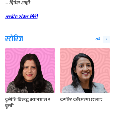
– दिपेश शाही
तस्वीरः शंकर गिरी
स्टोरिज
सबै
कुरीति विरुद्ध क्यानभास र
कर्पोरेट करिअरमा छलाङ
कुची