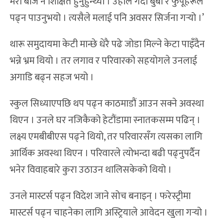
मेरो बाजे नै शिक्षित हुनुहुन्थ्यो । उहाँले गर्दा बुबा र फुपूहरूले
पढ्न पाउनुभयो । त्यसैले मलाई पनि अवसर सिर्जना गर्‍यो ।’
थारू समुदायमा केटी मान्छे धेरै पढे जोडा मिल्ने केटा पाइँदैन
भन्ने भ्रम थियो । तर लगाव र परिवारको सहयोगले उनलाई
अगाडि बढ्न सहज भयो ।
स्कुल सिध्याएपछि थप पढ्न काठमाडौं आउन सक्ने अवस्था
थिएन । उनले घर नजिकैको हेटौंडामा स्नातकसम्म पढिन् ।
लक्ष्य एमबीबीएस पढ्ने थियो, तर परिवारसँग त्यसका लागि
आर्थिक अवस्था थिएन । परिवारले त्योभन्दा बढी पढ्नुपर्दैन
भनेर विवाहबारे कुरा उठाउन थालिसकेको थियो ।
उनले मास्टर्स पढ्न विदेश जाने सोच बनाइन् । फरेस्ट्रीमा
मास्टर्स पढ्न चाहनेका लागि अस्ट्रियाले आवेदन खुला गर्‍यो ।