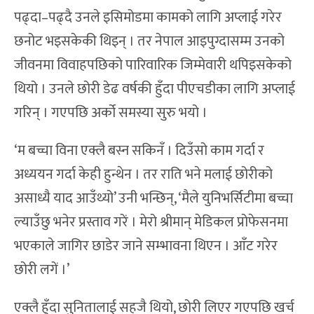
पढ्दा–पढ्दै उनले इसिमोडमा कामको लागि अप्लाई गरेर
छनोट भइसकेकी थिइन् । तर नेपाल आइपुग्दासम्म उनको
जीवनमा विवाहपछिको पारिवारिक जिम्मेवारी थपिइसकेको
थियो । उनले छोरी डेढ वर्षकी हुँदा पीएचडीका लागि अप्लाई
गरिन् । गएपछि अर्को समस्या सुरु भयो ।
‘म बच्चा विना एक्लै बस्न सकिनँ । दिउँसो काम गर्दा र
अध्ययन गर्दा केही हुन्थेन । तर राति भने मलाई छोरीको
असाध्यै याद आउँथ्यो’ उनी भन्छिन्, ‘मैले युनिभर्सिटीमा बच्चा
ल्याउँछु भनेर प्रस्ताव गरें । मेरो श्रीमान् मेडिकल प्रोफेसनमा
भएकाले जागिर छाडेर जाने सम्भावना थिएन । आँट गरेर
छोरी लगें ।’
एक्लै हुँदा सुनितालाई सहजै थियो, छोरी लिएर गएपछि खर्च