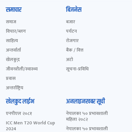
समाचार
बिजनेस
समाज
बजार
विचार/ब्लग
पर्यटन
साहित्य
रोजगार
अन्तर्वार्ता
बैंक / वित्त
खेलकुद़़
अटो
जीवनशैली/स्वास्थ्य
सूचना-प्रविधि
प्रवास
अन्तर्राष्ट्रिय
खेलकुद लाईभ
अनलाइनखबर सूची
एनपीएल २०८१
नेपालका ५० प्रभावशाली
महिला २०८२
ICC Men T20 World Cup
2024
नेपालका ५० प्रभावशाली