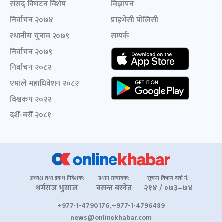
संसद् विघटन विशेष
विज्ञापन
निर्वाचन २०७४
प्राइभेसी पोलिसी
स्थानीय चुनाव २०७९
सम्पर्क
निर्वाचन २०७९
निर्वाचन २०८२
एमाले महाधिवेशन २०८२
विश्वकप २०२२
दशैं-बसैं २०८१
अध्यक्ष तथा प्रबन्ध निर्देशक:
प्रधान सम्पादक:
सूचना विभाग दर्ता नं.
धर्मराज भुसाल
बसन्त बस्नेत
२१४ / ०७३–७४
+977-1-4790176, +977-1-4796489
news@onlinekhabar.com