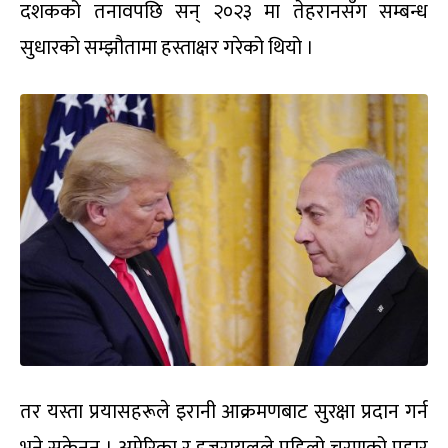
दशकको तनावपछि सन् २०२३ मा तेहरानसँग सम्बन्ध
सुधारको सम्झौतामा हस्ताक्षर गरेको थियो ।
तर यस्ता प्रयासहरूले इरानी आक्रमणबाट सुरक्षा प्रदान गर्न
भने सकेनन् । अमेरिका र इजरायलले पहिलो चरणको प्रहार