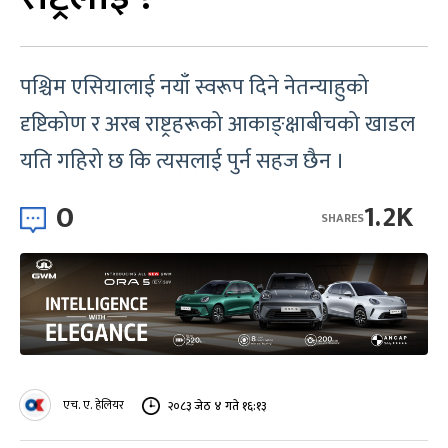
पश्चिम एसियालाई नयाँ स्वरूप दिने नेतन्याहुको
दृष्टिकोण र अरब राष्ट्रहरूको आकाङ्क्षाबीचको खाडल
यति गहिरो छ कि त्यसलाई पुर्न सहज छैन ।
0
1.2K
SHARES
एच. ए. हेलियर
२०८३ जेठ ४ गते १६:१३