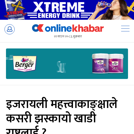
Skip
to
२२ साउन २०८३, शुक्रबार
content
इजरायली महत्त्वाकाङ्क्षाले
कसरी झस्कायो खाडी
राष्ट्रलाई ?