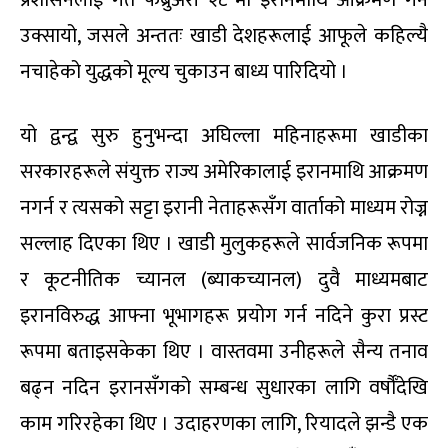
प्रशासनलाई गत फेब्रुअरी २८ मा इरानमाथि आक्रमण गर्न
उक्सायो, जसले अन्ततः खाडी देशहरूलाई आफूले कहिल्यै
नचाहेको युद्धको मूल्य चुकाउन बाध्य पारिदियो ।
यो द्वन्द्व सुरु हुनुभन्दा अघिल्ला महिनाहरूमा खाडीका
सरकारहरूले संयुक्त राज्य अमेरिकालाई इरानमाथि आक्रमण
नगर्न र त्यसको सट्टा इरानी नेताहरूसँग वार्ताको माध्यम रोज्न
सल्लाह दिएका थिए । खाडी मुलुकहरूले सार्वजनिक रूपमा
र कूटनीतिक च्यानल (ब्याकच्यानल) दुवै माध्यमबाट
इरानविरुद्ध आफ्ना भूभागहरू प्रयोग गर्न नदिने कुरा प्रस्ट
रूपमा बताइसकेका थिए । वास्तवमा उनीहरूले सैन्य तनाव
बढ्न नदिन इरानसँगको सम्बन्ध सुधारका लागि वर्षौँदेखि
काम गरिरहेका थिए । उदाहरणका लागि, रियादले झन्डै एक