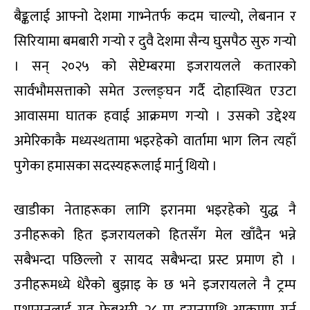
बैङ्कलाई आफ्नो देशमा गाभ्नेतर्फ कदम चाल्यो, लेबनान र
सिरियामा बमबारी गर्‍यो र दुवै देशमा सैन्य घुसपैठ सुरु गर्‍यो
। सन् २०२५ को सेप्टेम्बरमा इजरायलले कतारको
सार्वभौमसत्ताको समेत उल्लङ्घन गर्दै दोहास्थित एउटा
आवासमा घातक हवाई आक्रमण गर्‍यो । उसको उद्देश्य
अमेरिकाकै मध्यस्थतामा भइरहेको वार्तामा भाग लिन त्यहाँ
पुगेका हमासका सदस्यहरूलाई मार्नु थियो ।
खाडीका नेताहरूका लागि इरानमा भइरहेको युद्ध नै
उनीहरूको हित इजरायलको हितसँग मेल खाँदैन भन्ने
सबैभन्दा पछिल्लो र सायद सबैभन्दा प्रस्ट प्रमाण हो ।
उनीहरूमध्ये धेरैको बुझाइ के छ भने इजरायलले नै ट्रम्प