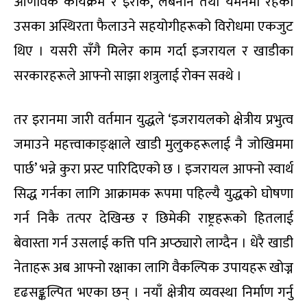
आणविक कार्यक्रम र इराक, लेबनान तथा यमनमा रहेका
उसका अस्थिरता फैलाउने सहयोगीहरूको विरोधमा एकजुट
थिए । यसरी सँगै मिलेर काम गर्दा इजरायल र खाडीका
सरकारहरूले आफ्नो साझा शत्रुलाई रोक्न सक्थे ।
तर इरानमा जारी वर्तमान युद्धले ‘इजरायलको क्षेत्रीय प्रभुत्व
जमाउने महत्त्वाकाङ्क्षाले खाडी मुलुकहरूलाई नै जोखिममा
पार्छ’ भन्ने कुरा प्रस्ट पारिदिएको छ । इजरायल आफ्नो स्वार्थ
सिद्ध गर्नका लागि आक्रामक रूपमा पहिल्यै युद्धको घोषणा
गर्न निकै तत्पर देखिन्छ र छिमेकी राष्ट्रहरूको हितलाई
बेवास्ता गर्न उसलाई कत्ति पनि अप्ठ्यारो लाग्दैन । धेरै खाडी
नेताहरू अब आफ्नो रक्षाका लागि वैकल्पिक उपायहरू खोज्न
दृढसङ्कल्पित भएका छन् । नयाँ क्षेत्रीय व्यवस्था निर्माण गर्नु