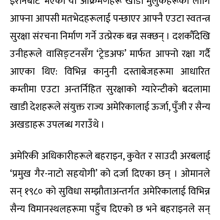
इरानबाट भएका यी आक्रमणहरू खाडी मुलुकहरूका लागि
आफ्ना आपसी मतभेदहरूलाई पन्छाएर आफ्नै एउटा स्वतन्त्र
सुरक्षा संरचना निर्माण गर्ने उत्प्रेरक बन्न सक्छन् । दशकौँदेखि
उनीहरूले वासिङ्टनसँग ‘ट्रेडअफ’ मार्फत आफ्नो रक्षा गर्दै
आएका थिए: विभिन्न कानुनी दस्ताबेजहरूमा आधारित
कम्तीमा एउटा अन्तर्निहित सुरक्षाको ग्यारेन्टीको बदलामा
खाडी देशहरूले संयुक्त राज्य अमेरिकालाई ऊर्जा, पुँजी र सैन्य
अखडाहरू उपलब्ध गराउँथे ।
अमेरिकी अधिकारीहरूले बहराइन, कुवेत र साउदी अरबलाई
‘प्रमुख गैर-नाटो सहयोगी’ को दर्जा दिएका छन् । ओमानले
सन् १९८० को सुविधा सम्झौताअन्तर्गत अमेरिकालाई विभिन्न
सैन्य विमानस्थलहरूमा पहुँच दिएको छ भने बहराइनले सन्