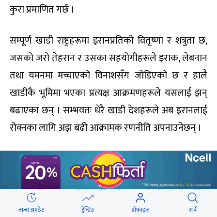
कुरा प्रमाणित गर्छ ।
सम्पूर्ण खाडी राष्ट्रहरूमा इरानप्रतिको वितृष्णा र शत्रुता छ,
जसको जरो तेहरान र उसका सहयोगीहरूले इराक, लेबनान
तथा यमनमा मच्चाएको विनाशसँग जोडिएको छ र हालै
खाडीकै भूमिमा भएका प्रत्यक्ष आक्रमणहरूले यसलाई झन्
बढाएका छन् । सम्भवतः धेरै खाडी देशहरूले अब इरानलाई
रोक्नका लागि अझ बढी आक्रामक रणनीति अपनाउनेछन् ।
तर खाडी मुलुकहरू यस क्षेत्रका लागि तय गरिएका
इजरायलका योजनाहरूमा पनि साथ दिन चाहँदैनन् ।
इजरायली प्रधानमन्त्री बेन्जामिन नेतन्याहुले यो युद्धले ‘पश्चिम
एसियामा शक्तिको सन्तुलन’ बदल्ने विश्वास व्यक्त गरेका छन्
ताजा अपडेट
ट्रेन्डिङ
प्रोफाइल
सर्च