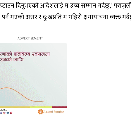
 हटाउन दिनुभएको आदेशलाई म उच्च सम्मान गर्दछु,’ पराजुल
्न गएको असर र दु:खप्रति म गहिरो क्षमायाचना व्यक्त गर्दछ