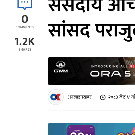
संसदीय आचरण
0
सांसद पराजुल
COMMENTS
1.2K
SHARES
अनलाइनखबर
२०८३ जेठ ४ गत