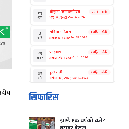
श्रीकृष्ण जन्माष्टमी व्रत
२८ दिन बाँकी
१९
-
भाद्र १९, २०८३
Sep 4, 2026
शुक्र
संविधान दिवस
१ महिना बाँकी
३
-
असोज ३, २०८३
Sep 19, 2026
शनि
घटस्थापना
२ महिना बाँकी
२५
-
असोज २५, २०८३
Oct 11, 2026
आइत
फूलपाती
२ महिना बाँकी
३१
-
असोज ३१ , २०८३
Oct 17, 2026
शनि
ंसदीय
कार्तिक सङ्क्रान्ति
२ महिना बाँकी
१
सिफारिस
-
कार्तिक १, २०८३
Oct 18, 2026
आइत
महानवमी
२ महिना बाँकी
३
-
कार्तिक ३, २०८३
Oct 20, 2026
मंगल
झण्डै एक वर्षको बजेट
बराबर बेरुजु