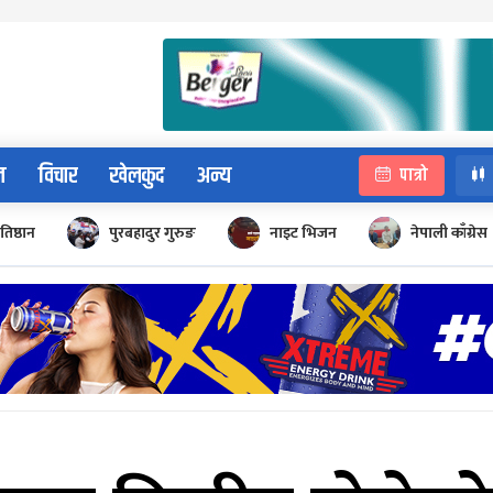
न
विचार
खेलकुद
अन्य
पात्रो
रतिष्ठान
पुरबहादुर गुरुङ
नाइट भिजन
नेपाली काँग्रेस