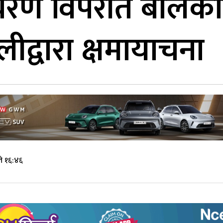
 विपरीत बोलेकोप्र
ीद्वारा क्षमायाचना
े १६:४६