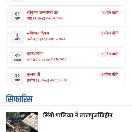
श्रीकृष्ण जन्माष्टमी व्रत
२५ दिन बाँकी
१९
-
भाद्र १९, २०८३
Sep 4, 2026
शुक्र
संविधान दिवस
१ महिना बाँकी
३
-
असोज ३, २०८३
Sep 19, 2026
शनि
घटस्थापना
२ महिना बाँकी
२५
-
असोज २५, २०८३
Oct 11, 2026
आइत
फूलपाती
२ महिना बाँकी
३१
-
असोज ३१ , २०८३
Oct 17, 2026
शनि
कार्तिक सङ्क्रान्ति
२ महिना बाँकी
१
सिफारिस
-
कार्तिक १, २०८३
Oct 18, 2026
आइत
सिंगो पालिका नै लालपुर्जाविहीन
महानवमी
२ महिना बाँकी
३
-
कार्तिक ३, २०८३
Oct 20, 2026
मंगल