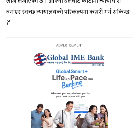
लाज लजाएको छ । आफ्नो दलबाट कोटामा न्यायाधीश
बनाएर स्वच्छ न्यायालयको परिकल्पना कसरी गर्न सकिन्छ
?’