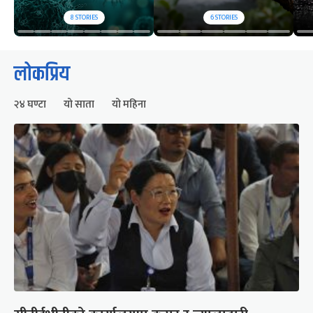
8
STORIES
6
STORIES
लोकप्रिय
२४ घण्टा
यो साता
यो महिना