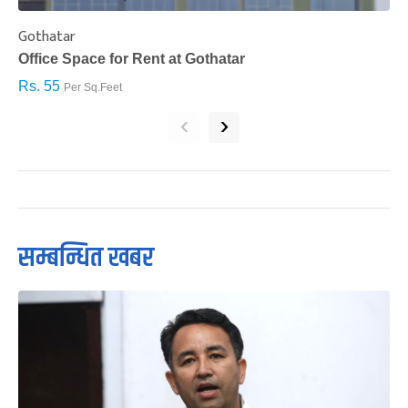
Gothatar
S
Office Space for Rent at Gothatar
H
Rs. 55
R
Per Sq.Feet
‹
›
सम्बन्धित खबर