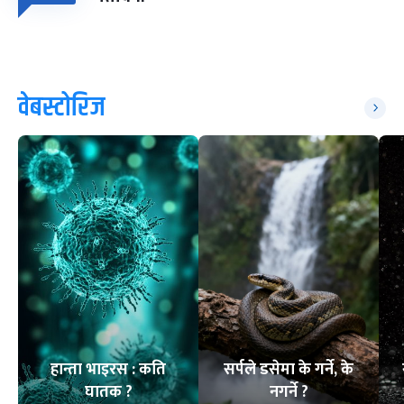
वेबस्टोरिज
हान्ता भाइरस : कति
सर्पले डसेमा के गर्ने, के
घातक ?
नगर्ने ?