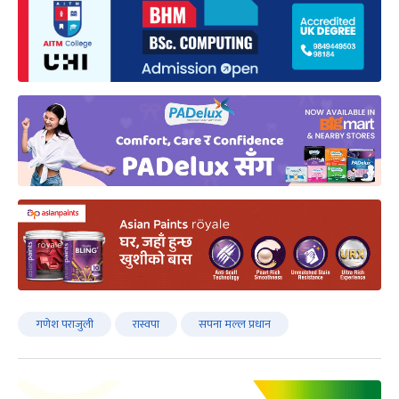
गणेश पराजुली
रास्वपा
सपना मल्ल प्रधान