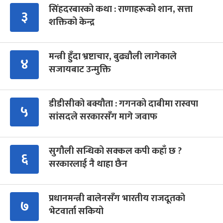
सिंहदरबारको कथा : राणाहरूको शान, सत्ता
३
शक्तिको केन्द्र
मन्त्री हुँदा भ्रष्टाचार, बुढ्यौली लागेकाले
४
सजायबाट उन्मुक्ति
डीडीसीको बक्यौता : गगनको दाबीमा रास्वपा
५
सांसदले सरकारसँग मागे जवाफ
सुगौली सन्धिको सक्कल कपी कहाँ छ ?
६
सरकारलाई नै थाहा छैन
प्रधानमन्त्री बालेनसँग भारतीय राजदूतको
७
भेटवार्ता सकियो