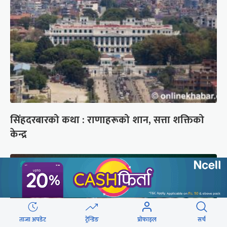
सिंहदरबारको कथा : राणाहरूको शान, सत्ता शक्तिको
केन्द्र
ताजा अपडेट
ट्रेन्डिङ
प्रोफाइल
सर्च