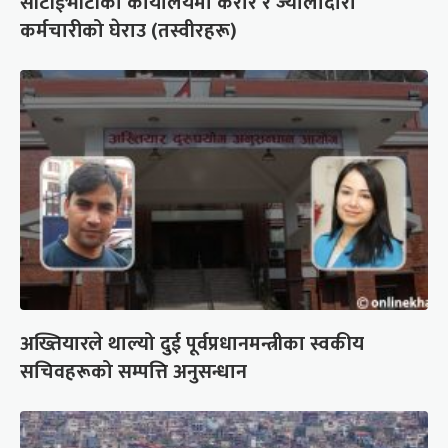
सीटीईभीटीको कार्यालयमा करार र ज्यालादारी
कर्मचारीको घेराउ (तस्वीरहरू)
अख्तियारले थाल्यो दुई पूर्वप्रधानमन्त्रीका स्वकीय
सचिवहरूको सम्पत्ति अनुसन्धान