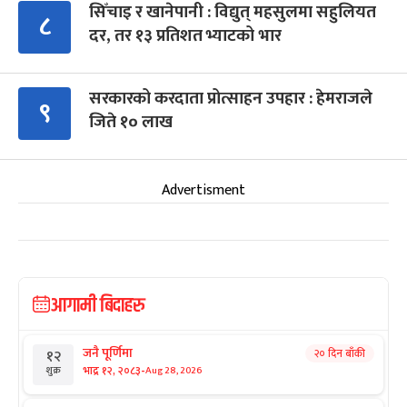
सिँचाइ र खानेपानी : विद्युत् महसुलमा सहुलियत
८
दर, तर १३ प्रतिशत भ्याटको भार
सरकारको करदाता प्रोत्साहन उपहार : हेमराजले
९
जिते १० लाख
Advertisment
आगामी बिदाहरु
जनै पूर्णिमा
२० दिन बाँकी
१२
-
भाद्र १२, २०८३
Aug 28, 2026
शुक्र