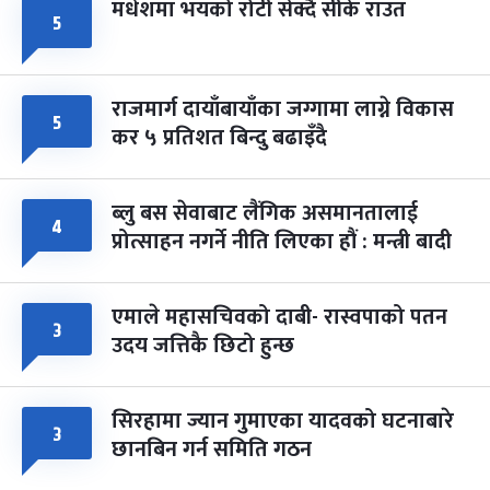
मधेशमा भयको रोटी सेक्दै सीके राउत
५
राजमार्ग दायाँबायाँका जग्गामा लाग्ने विकास
५
कर ५ प्रतिशत बिन्दु बढाइँदै
ब्लु बस सेवाबाट लैंगिक असमानतालाई
४
प्रोत्साहन नगर्ने नीति लिएका हौं : मन्त्री बादी
एमाले महासचिवको दाबी- रास्वपाको पतन
३
उदय जत्तिकै छिटो हुन्छ
सिरहामा ज्यान गुमाएका यादवको घटनाबारे
३
छानबिन गर्न समिति गठन