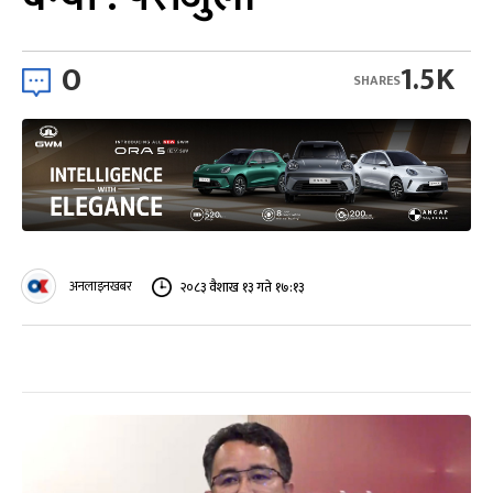
0
1.5K
SHARES
अनलाइनखबर
२०८३ वैशाख १३ गते १७:१३