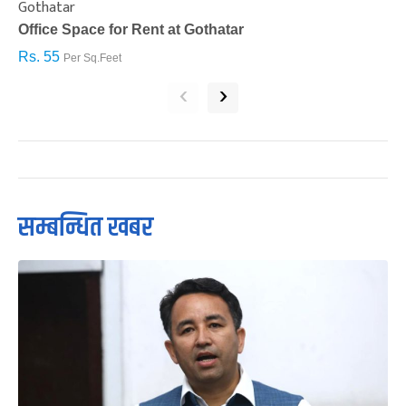
Gothatar
S
Office Space for Rent at Gothatar
H
Rs. 55
R
Per Sq.Feet
‹
›
सम्बन्धित खबर