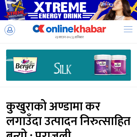
Skip
to
२३ साउन २०८३, शनिबार
content
कुखुराको अण्डामा कर
लगाउँदा उत्पादन निरुत्साहित
बन्यो : पराजुली