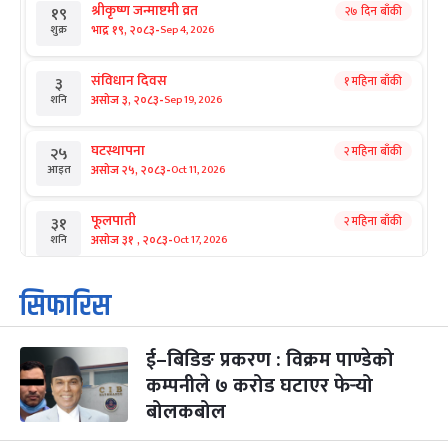
श्रीकृष्ण जन्माष्टमी व्रत
२७ दिन बाँकी
१९
-
भाद्र १९, २०८३
Sep 4, 2026
शुक्र
संविधान दिवस
१ महिना बाँकी
३
-
असोज ३, २०८३
Sep 19, 2026
शनि
घटस्थापना
२ महिना बाँकी
२५
-
असोज २५, २०८३
Oct 11, 2026
आइत
फूलपाती
२ महिना बाँकी
३१
-
असोज ३१ , २०८३
Oct 17, 2026
शनि
कार्तिक सङ्क्रान्ति
२ महिना बाँकी
१
सिफारिस
-
कार्तिक १, २०८३
Oct 18, 2026
आइत
ई–बिडिङ प्रकरण : विक्रम पाण्डेको
महानवमी
२ महिना बाँकी
३
-
कम्पनीले ७ करोड घटाएर फेर्‍यो
कार्तिक ३, २०८३
Oct 20, 2026
मंगल
बोलकबोल
विजयादशमी
२ महिना बाँकी
४