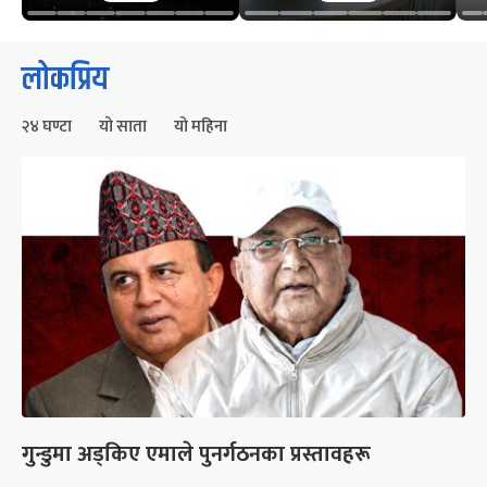
लोकप्रिय
२४ घण्टा
यो साता
यो महिना
गुन्डुमा अड्किए एमाले पुनर्गठनका प्रस्तावहरू