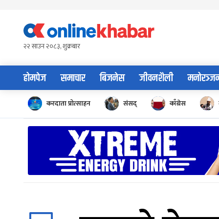
Skip
to
content
२२ साउन २०८३, शुक्रबार
होमपेज
समाचार
बिजनेस
जीवनशैली
मनोरञ्ज
करदाता प्रोत्साहन
संसद्
काँग्रेस