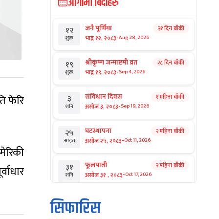
आगामी बिदाहरु
जनै पूर्णिमा
२१ दिन बाँकी
१२
-
भाद्र १२, २०८३
Aug 28, 2026
शुक्र
श्रीकृष्ण जन्माष्टमी व्रत
२८ दिन बाँकी
१९
-
भाद्र १९, २०८३
Sep 4, 2026
शुक्र
संविधान दिवस
१ महिना बाँकी
ि फेरि
३
-
असोज ३, २०८३
Sep 19, 2026
शनि
घटस्थापना
२ महिना बाँकी
२५
-
असोज २५, २०८३
Oct 11, 2026
आइत
मेरिकी
फूलपाती
२ महिना बाँकी
३१
्वाधार
-
असोज ३१ , २०८३
Oct 17, 2026
शनि
कार्तिक सङ्क्रान्ति
२ महिना बाँकी
१
सिफारिस
-
कार्तिक १, २०८३
Oct 18, 2026
आइत