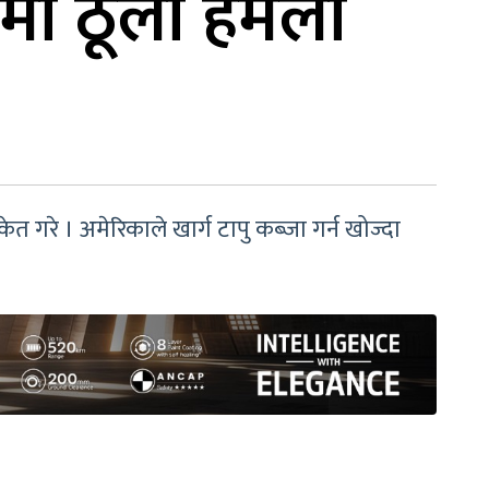
नमा ठूलो हमला
केत गरे । अमेरिकाले खार्ग टापु कब्जा गर्न खोज्दा