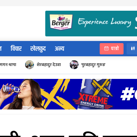
न
विचार
खेलकुद
अन्य
पात्रो
गगन थापा
शेरबहादुर देउवा
पुरबहादुर गुरुङ