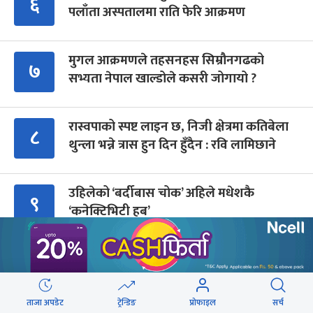
६
पलाँता अस्पतालमा राति फेरि आक्रमण
मुगल आक्रमणले तहसनहस सिम्रौनगढको
७
सभ्यता नेपाल खाल्डोले कसरी जोगायो ?
रास्वपाको स्पष्ट लाइन छ, निजी क्षेत्रमा कतिबेला
८
थुन्ला भन्ने त्रास हुन दिन हुँदैन : रवि लामिछाने
उहिलेको ‘बर्दीबास चोक’ अहिले मधेशकै
९
‘कनेक्टिभिटी हब’
Advertisment
ताजा अपडेट
ट्रेन्डिङ
प्रोफाइल
सर्च