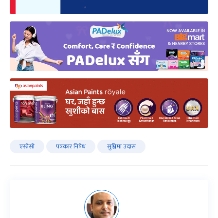
एस्प्रेसो
पत्रकार निषेध
सुम्निमा उदास