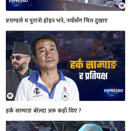
प्रचण्डले म पुरानो होइन भने, नयाँसँग चित्त दुखाए
हर्क साम्पाङ बोल्दा अरू कहाँ थिए ?