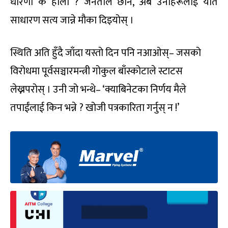
धारणा के होला ? जनताले छाने, अब उनीहरूलाई यति
साधारण सत्य जान्ने मौका दिइयोस् ।
स्थिति अति हुँदै जाँदा यस्तो दिन पनि नआओस्– जसको
विरोधमा पूर्वसञ्चारमन्त्री गोकुल बाँस्कोटाले स्टाटस
लेख्नपरोस् । उनी जो भन्थे– ‘क्याबिनेटका निर्णय मैले
तपाईंलाई किन भन्ने ? खोजी पत्रकारिता गर्नुस् न !’