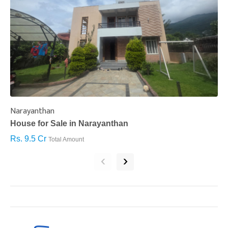
Narayanthan
I
House for Sale in Narayanthan
H
Rs. 9.5 Cr
R
Total Amount
‹
›