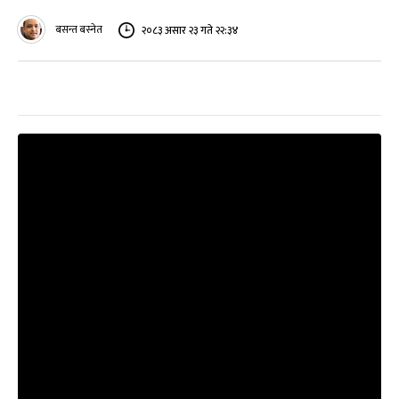
बसन्त बस्नेत
२०८३ असार २३ गते २२:३४