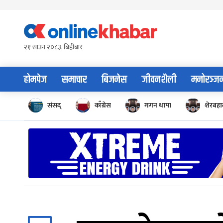
Skip
to
content
२१ साउन २०८३, बिहीबार
होमपेज
समाचार
बिजनेस
जीवनशैली
मनोरञ्ज
संसद्
काँग्रेस
गगन थापा
शेरबहाद