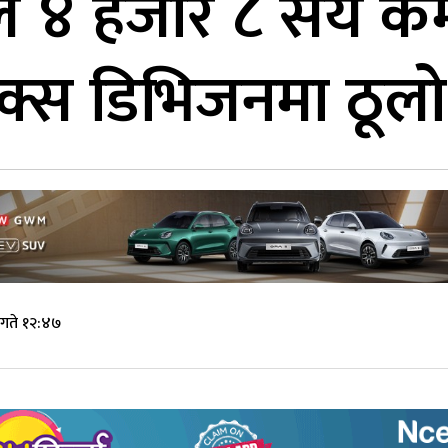
ले ४ हजार ८ सय कर
सबक्स डिभिजनमा ठू
गते १२:४७