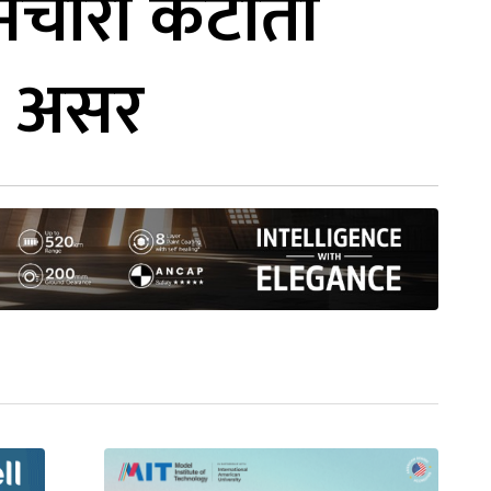
्मचारी कटौती
लो असर