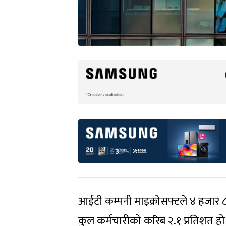
आईटी कम्पनी माइक्रोसफ्टले ४ हजार ८
कुल कर्मचारीको करिब २.१ प्रतिशत ह