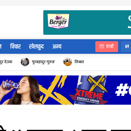
न
विचार
खेलकुद
अन्य
पात्रो
ुर देउवा
पुरबहादुर गुरुङ
तिब्बत