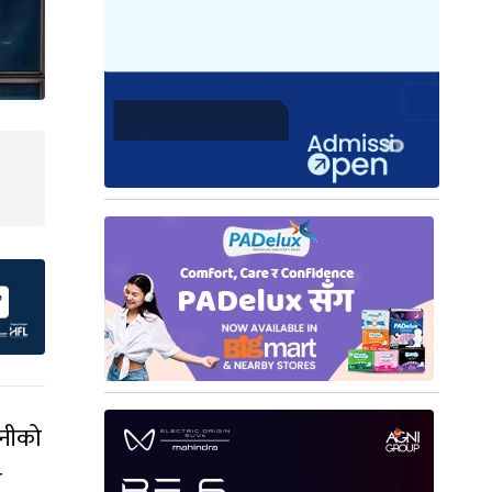
पनीको
ग