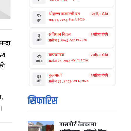
श्रीकृष्ण जन्माष्टमी व्रत
२९ दिन बाँकी
१९
-
भाद्र १९, २०८३
Sep 4, 2026
शुक्र
संविधान दिवस
१ महिना बाँकी
३
-
असोज ३, २०८३
Sep 19, 2026
शनि
भन्दा
देश
घटस्थापना
२ महिना बाँकी
२५
-
असोज २५, २०८३
Oct 11, 2026
आइत
एकी
फूलपाती
२ महिना बाँकी
३१
-
असोज ३१ , २०८३
Oct 17, 2026
शनि
न,
कार्तिक सङ्क्रान्ति
२ महिना बाँकी
१
सिफारिस
-
कार्तिक १, २०८३
Oct 18, 2026
आइत
छ।
महानवमी
२ महिना बाँकी
३
-
कार्तिक ३, २०८३
Oct 20, 2026
मंगल
पासपोर्ट ठेक्कामा