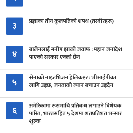
प्रज्ञाका तीन कुलपतिको शपथ (तस्वीरहरू)
३
बालेनलाई मनीष झाको जवाफ : महान जनादेश
४
पाएको सरकार एक्लो छैन
सेनाको नाइटभिजन हेलिकप्टर : भीआईपीका
५
लागि उड्छ, जनताको ज्यान बचाउन उड्दैन
अमेरिकामा रूसमाथि प्रतिबन्ध लगाउने विधेयक
६
पारित, भारतसहित ५ देशमा शतप्रतिशत भन्सार
शुल्क