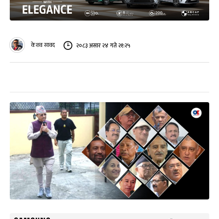
केशव सावद
२०८३ असार २४ गते २१:२५