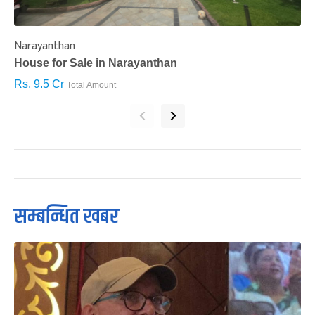
Narayanthan
I
House for Sale in Narayanthan
H
Rs. 9.5 Cr
R
Total Amount
‹
›
सम्बन्धित खबर