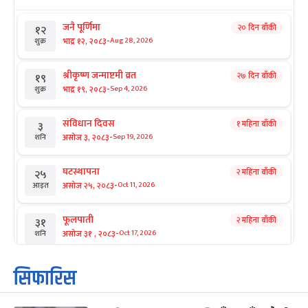
जनै पूर्णिमा
२० दिन बाँकी
१२
-
भाद्र १२, २०८३
Aug 28, 2026
शुक्र
श्रीकृष्ण जन्माष्टमी व्रत
२७ दिन बाँकी
१९
-
भाद्र १९, २०८३
Sep 4, 2026
शुक्र
संविधान दिवस
१ महिना बाँकी
३
-
असोज ३, २०८३
Sep 19, 2026
शनि
घटस्थापना
२ महिना बाँकी
२५
-
असोज २५, २०८३
Oct 11, 2026
आइत
फूलपाती
२ महिना बाँकी
३१
-
असोज ३१ , २०८३
Oct 17, 2026
शनि
कार्तिक सङ्क्रान्ति
२ महिना बाँकी
१
सिफारिस
-
कार्तिक १, २०८३
Oct 18, 2026
आइत