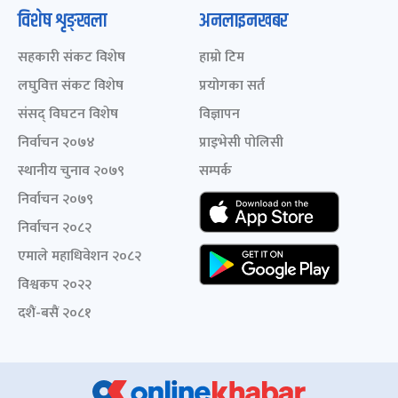
विशेष शृङ्खला
अनलाइनखबर
सहकारी संकट विशेष
हाम्रो टिम
लघुवित्त संकट विशेष
प्रयोगका सर्त
संसद् विघटन विशेष
विज्ञापन
निर्वाचन २०७४
प्राइभेसी पोलिसी
स्थानीय चुनाव २०७९
सम्पर्क
निर्वाचन २०७९
निर्वाचन २०८२
एमाले महाधिवेशन २०८२
विश्वकप २०२२
दशैं-बसैं २०८१