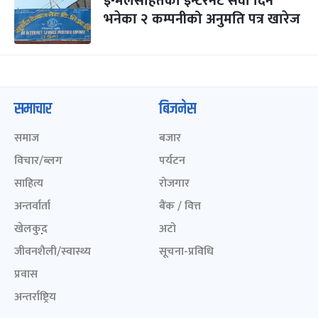
इ-मेलसहितको इन्टरनेट सेवा दिने
भनेका २ कम्पनीको अनुमति पत्र खारेज
समाचार
बिजनेस
समाज
बजार
विचार/ब्लग
पर्यटन
साहित्य
रोजगार
अन्तर्वार्ता
बैंक / वित्त
खेलकुद़़
अटो
जीवनशैली/स्वास्थ्य
सूचना-प्रविधि
प्रवास
अन्तर्राष्ट्रिय