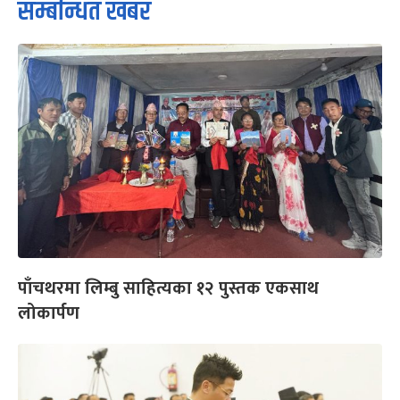
सम्बन्धित खबर
पाँचथरमा लिम्बु साहित्यका १२ पुस्तक एकसाथ
लोकार्पण