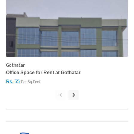
Gothatar
S
Office Space for Rent at Gothatar
H
Rs. 55
R
Per Sq.Feet
‹
›