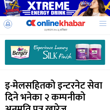
Skip
to
२३ साउन २०८३, शनिबार
content
इ-मेलसहितको इन्टरनेट सेवा
दिने भनेका २ कम्पनीको
अनुमति पत्र खारेज