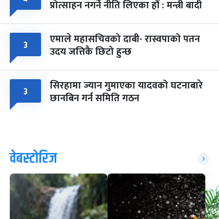
प्रोत्साहन नगर्ने नीति लिएका हौं : मन्त्री बादी
एमाले महासचिवको दाबी- रास्वपाको पतन
३
उदय जत्तिकै छिटो हुन्छ
सिरहामा ज्यान गुमाएका यादवको घटनाबारे
३
छानबिन गर्न समिति गठन
वेबस्टोरिज