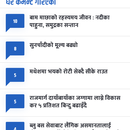
धेरै कमेन्ट गरिएका
७
-
चैत्र ७, २०८३
Mar 21, 2027
आइत
बाम माछाको रहस्यमय जीवन : नदीका
फागुपूर्णिमा
७ महिना बाँकी
८
१०
पाहुना, समुद्रका सन्तान
-
चैत्र ८, २०८३
Mar 22, 2027
सोम
सुनचाँदीको मूल्य बढ्यो
८
मधेशमा भयको रोटी सेक्दै सीके राउत
५
राजमार्ग दायाँबायाँका जग्गामा लाग्ने विकास
५
कर ५ प्रतिशत बिन्दु बढाइँदै
ब्लु बस सेवाबाट लैंगिक असमानतालाई
४