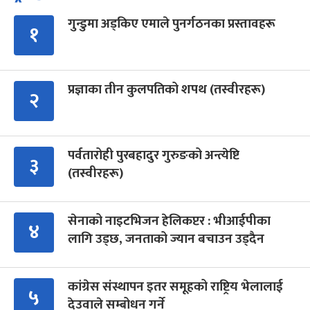
गुन्डुमा अड्किए एमाले पुनर्गठनका प्रस्तावहरू
१
प्रज्ञाका तीन कुलपतिको शपथ (तस्वीरहरू)
२
पर्वतारोही पुरबहादुर गुरुङको अन्त्येष्टि
३
(तस्वीरहरू)
सेनाको नाइटभिजन हेलिकप्टर : भीआईपीका
४
लागि उड्छ, जनताको ज्यान बचाउन उड्दैन
कांग्रेस संस्थापन इतर समूहको राष्ट्रिय भेलालाई
५
देउवाले सम्बोधन गर्ने