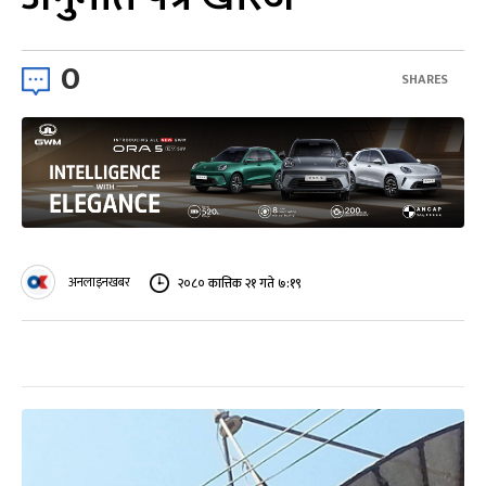
0
SHARES
अनलाइनखबर
२०८० कात्तिक २१ गते ७:१९