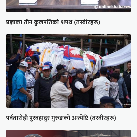
प्रज्ञाका तीन कुलपतिको शपथ (तस्वीरहरू)
पर्वतारोही पुरबहादुर गुरुङको अन्त्येष्टि (तस्वीरहरू)