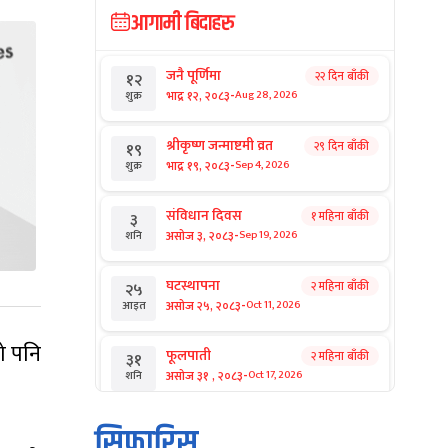
आगामी बिदाहरु
जनै पूर्णिमा
२२ दिन बाँकी
१२
-
भाद्र १२, २०८३
Aug 28, 2026
शुक्र
श्रीकृष्ण जन्माष्टमी व्रत
२९ दिन बाँकी
१९
-
भाद्र १९, २०८३
Sep 4, 2026
शुक्र
संविधान दिवस
१ महिना बाँकी
३
-
असोज ३, २०८३
Sep 19, 2026
शनि
घटस्थापना
२ महिना बाँकी
२५
-
असोज २५, २०८३
Oct 11, 2026
आइत
ो पनि
फूलपाती
२ महिना बाँकी
३१
-
असोज ३१ , २०८३
Oct 17, 2026
शनि
कार्तिक सङ्क्रान्ति
२ महिना बाँकी
१
सिफारिस
-
कार्तिक १, २०८३
Oct 18, 2026
आइत