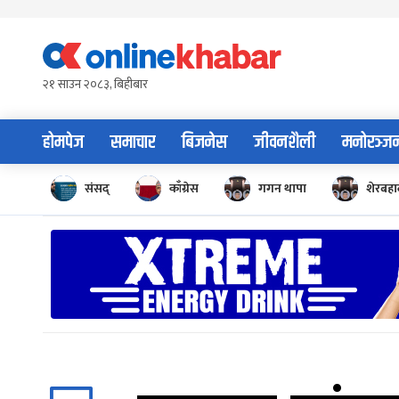
Skip
to
content
२१ साउन २०८३, बिहीबार
होमपेज
समाचार
बिजनेस
जीवनशैली
मनोरञ्ज
संसद्
काँग्रेस
गगन थापा
शेरबहाद