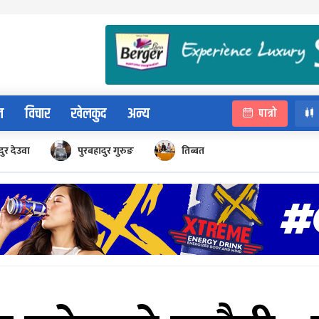
न
विचार
खेलकुद
अन्य
पात्रो
ुर देउवा
पुरबहादुर गुरुङ
तिब्बत