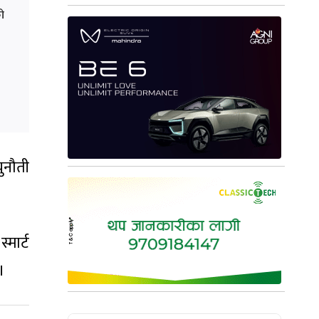
ो
ुनौती
मार्ट
।