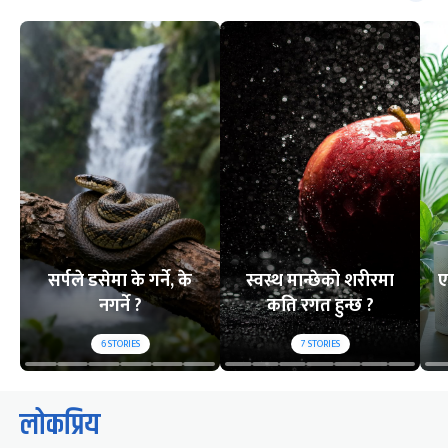
सर्पले डसेमा के गर्ने, के
स्वस्थ मान्छेको शरीरमा
ए
नगर्ने ?
कति रगत हुन्छ ?
6
STORIES
7
STORIES
लोकप्रिय