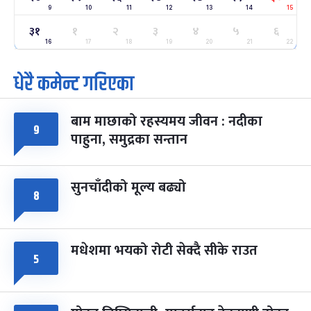
9
10
11
12
13
14
15
ग्याल्पो ल्होसार
७ महिना बाँकी
२५
३१
१
२
३
४
५
६
-
फाल्गुन २५, २०८३
Mar 9, 2027
मंगल
16
17
18
19
20
21
22
धेरै कमेन्ट गरिएका
पूर्णिमा व्रत
७ महिना बाँकी
७
-
चैत्र ७, २०८३
Mar 21, 2027
आइत
बाम माछाको रहस्यमय जीवन : नदीका
फागुपूर्णिमा
७ महिना बाँकी
८
९
पाहुना, समुद्रका सन्तान
-
चैत्र ८, २०८३
Mar 22, 2027
सोम
सुनचाँदीको मूल्य बढ्यो
८
मधेशमा भयको रोटी सेक्दै सीके राउत
५