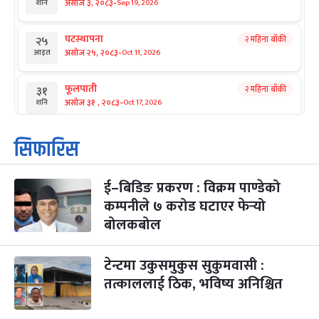
-
असोज ३, २०८३
Sep 19, 2026
शनि
घटस्थापना
२ महिना बाँकी
२५
-
असोज २५, २०८३
Oct 11, 2026
आइत
फूलपाती
२ महिना बाँकी
३१
-
असोज ३१ , २०८३
Oct 17, 2026
शनि
कार्तिक सङ्क्रान्ति
२ महिना बाँकी
१
सिफारिस
-
कार्तिक १, २०८३
Oct 18, 2026
आइत
ई–बिडिङ प्रकरण : विक्रम पाण्डेको
महानवमी
२ महिना बाँकी
३
-
कम्पनीले ७ करोड घटाएर फेर्‍यो
कार्तिक ३, २०८३
Oct 20, 2026
मंगल
बोलकबोल
विजयादशमी
२ महिना बाँकी
४
-
कार्तिक ४, २०८३
Oct 21, 2026
बुध
टेन्टमा उकुसमुकुस सुकुमवासी :
तत्काललाई ठिक, भविष्य अनिश्चित
पापा‌ङ्कुशा एकादशी व्रत
२ महिना बाँकी
५
-
कार्तिक ५, २०८३
Oct 22, 2026
बिहि