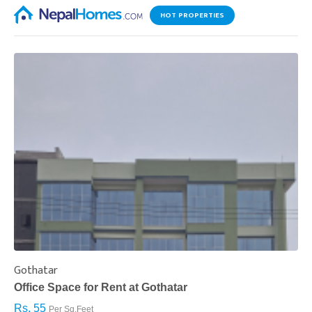
HOT PROPERTIES
Gothatar
S
Office Space for Rent at Gothatar
H
Rs. 55
R
Per Sq.Feet