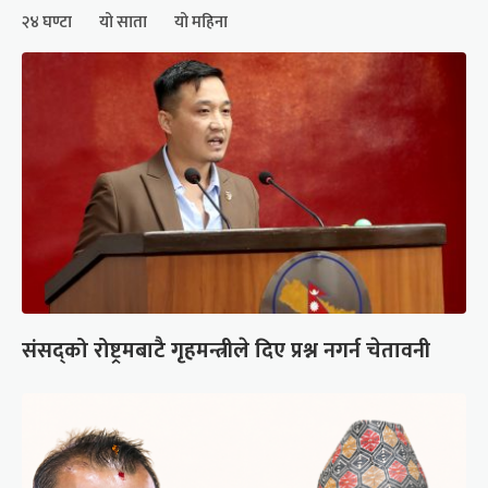
२४ घण्टा
यो साता
यो महिना
संसद्को रोष्ट्रमबाटै गृहमन्त्रीले दिए प्रश्न नगर्न चेतावनी