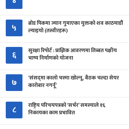
४
ब्रोड पिकमा ज्यान गुमाएका युक्तको शव काठमाडौं
५
ल्याइयो (तस्वीरहरू)
सुरक्षा रिपोर्ट : प्राज्ञिक आवरणमा तिब्बत पक्षीय
६
भाष्य निर्माणको योजना
‘संसद्‍मा कालो चस्मा खोल्नू, बैठक चल्दा सेयर
७
कारोबार नगर्नू’
राष्ट्रिय परिचयपत्रको ‘सर्भर’ समस्याले १६
८
निकायका काम प्रभावित