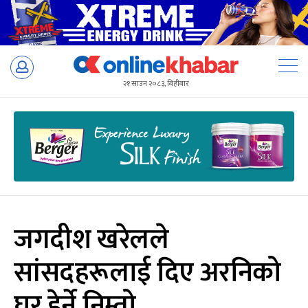
Skip
to
२१ साउन २०८३, बिहीबार
content
जगदीश खरेलले
सांसदहरूलाई दिए अरनिको
घर हेर्ने निम्तो