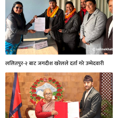
ललितपुर-२ बाट जगदीश खरेलले दर्ता गरे उम्मेदवारी