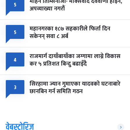
मोहन तिम्सिनाजी- मार्क्सवाद देववाणी होइन,
५
अपव्याख्या नगरौं
महानगरका १८७ सहकारीले फिर्ता दिन
५
सकेनन् सवा ८ अर्ब
राजमार्ग दायाँबायाँका जग्गामा लाग्ने विकास
४
कर ५ प्रतिशत बिन्दु बढाइँदै
सिरहामा ज्यान गुमाएका यादवको घटनाबारे
३
छानबिन गर्न समिति गठन
वेबस्टोरिज