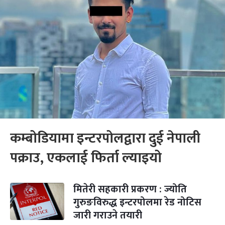
कम्बोडियामा इन्टरपोलद्वारा दुई नेपाली
पक्राउ, एकलाई फिर्ता ल्याइयो
मितेरी सहकारी प्रकरण : ज्योति
गुरुङविरुद्ध इन्टरपोलमा रेड नोटिस
जारी गराउने तयारी