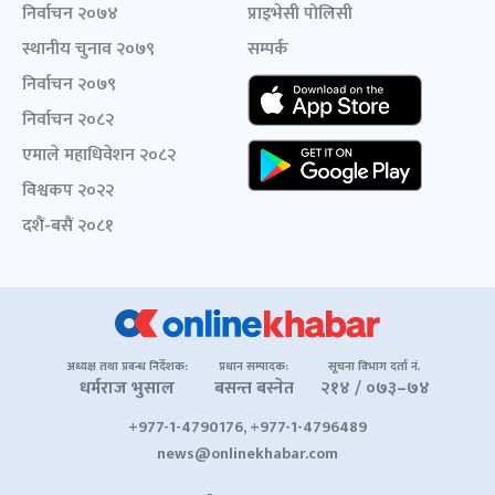
निर्वाचन २०७४
प्राइभेसी पोलिसी
स्थानीय चुनाव २०७९
सम्पर्क
निर्वाचन २०७९
निर्वाचन २०८२
एमाले महाधिवेशन २०८२
विश्वकप २०२२
दशैं-बसैं २०८१
अध्यक्ष तथा प्रबन्ध निर्देशक:
प्रधान सम्पादक:
सूचना विभाग दर्ता नं.
धर्मराज भुसाल
बसन्त बस्नेत
२१४ / ०७३–७४
+977-1-4790176, +977-1-4796489
news@onlinekhabar.com