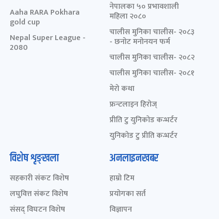
नेपालका ५० प्रभावशाली
Aaha RARA Pokhara
महिला २०८०
gold cup
चालीस मुनिका चालीस- २०८३
Nepal Super League -
- छनोट मनोनयन फर्म
2080
चालीस मुनिका चालीस- २०८२
चालीस मुनिका चालीस- २०८१
मेरो कथा
फ्रन्टलाइन हिरोज्
प्रीति टु युनिकोड कन्भर्टर
युनिकोड टु प्रीति कन्भर्टर
विशेष शृङ्खला
अनलाइनखबर
सहकारी संकट विशेष
हाम्रो टिम
लघुवित्त संकट विशेष
प्रयोगका सर्त
संसद् विघटन विशेष
विज्ञापन