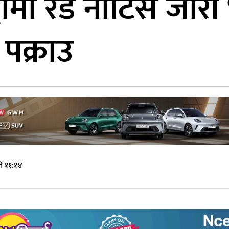
्दामा रेड नोटिस जारी
पक्राउ
े ११:१४