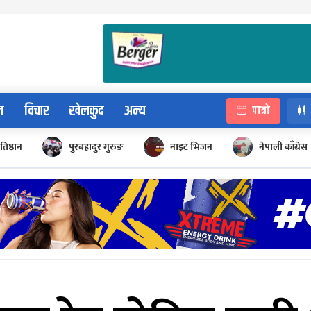
न
विचार
खेलकुद
अन्य
पात्रो
रतिष्ठान
पुरबहादुर गुरुङ
नाइट भिजन
नेपाली काँग्रेस