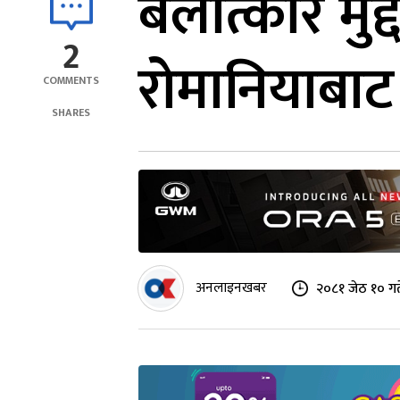
बलात्कार मुद
2
रोमानियाबाट 
COMMENTS
SHARES
अनलाइनखबर
२०८१ जेठ १० गत