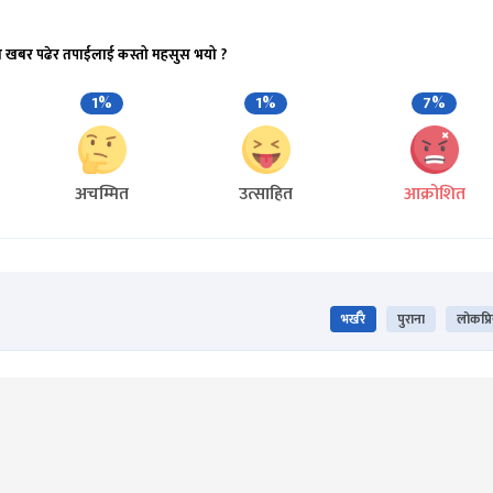
ो खबर पढेर तपाईलाई कस्तो महसुस भयो ?
1%
1%
7%
अचम्मित
उत्साहित
आक्रोशित
भर्खरै
पुराना
लोकप्र