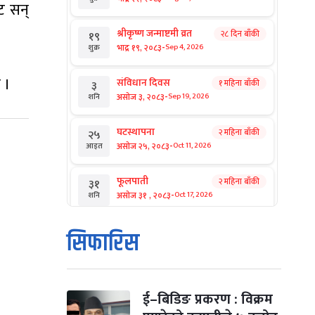
ट सन्
श्रीकृष्ण जन्माष्टमी व्रत
२८ दिन बाँकी
१९
-
भाद्र १९, २०८३
Sep 4, 2026
शुक्र
 ।
संविधान दिवस
१ महिना बाँकी
३
-
असोज ३, २०८३
Sep 19, 2026
शनि
घटस्थापना
२ महिना बाँकी
२५
-
असोज २५, २०८३
Oct 11, 2026
आइत
फूलपाती
२ महिना बाँकी
३१
-
असोज ३१ , २०८३
Oct 17, 2026
शनि
कार्तिक सङ्क्रान्ति
२ महिना बाँकी
१
सिफारिस
-
कार्तिक १, २०८३
Oct 18, 2026
आइत
महानवमी
२ महिना बाँकी
३
-
कार्तिक ३, २०८३
Oct 20, 2026
मंगल
ई–बिडिङ प्रकरण : विक्रम