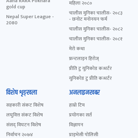
Aaha RARA Pokhara
महिला २०८०
gold cup
चालीस मुनिका चालीस- २०८३
Nepal Super League -
- छनोट मनोनयन फर्म
2080
चालीस मुनिका चालीस- २०८२
चालीस मुनिका चालीस- २०८१
मेरो कथा
फ्रन्टलाइन हिरोज्
प्रीति टु युनिकोड कन्भर्टर
युनिकोड टु प्रीति कन्भर्टर
विशेष शृङ्खला
अनलाइनखबर
सहकारी संकट विशेष
हाम्रो टिम
लघुवित्त संकट विशेष
प्रयोगका सर्त
संसद् विघटन विशेष
विज्ञापन
निर्वाचन २०७४
प्राइभेसी पोलिसी