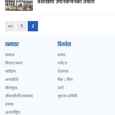
वैशाखमा उपनिर्वाचनको तयारी
Posts
<<
1
2
pagination
समाचार
बिजनेस
समाज
बजार
विचार/ब्लग
पर्यटन
साहित्य
रोजगार
अन्तर्वार्ता
बैंक / वित्त
खेलकुद़़
अटो
जीवनशैली/स्वास्थ्य
सूचना-प्रविधि
प्रवास
अन्तर्राष्ट्रिय