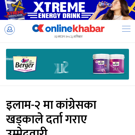
Skip
to
२३ साउन २०८३, शनिबार
content
इलाम-२ मा कांग्रेसका
खड्काले दर्ता गराए
उम्मेदवारी