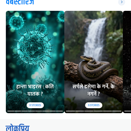
वेबस्टोरिज
हान्ता भाइरस : कति
सर्पले डसेमा के गर्ने, के
घातक ?
नगर्ने ?
8
STORIES
6
STORIES
लोकप्रिय