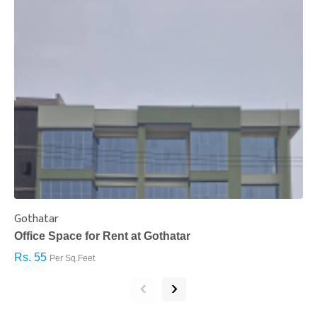
Gothatar
S
Office Space for Rent at Gothatar
H
Rs. 55
R
Per Sq.Feet
‹
›