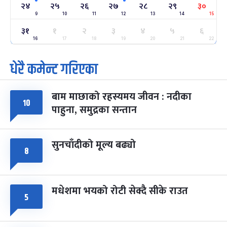
-
२४
२५
२६
२७
२८
२९
३०
फाल्गुन २४, २०८३
Mar 8, 2027
सोम
9
10
11
12
13
14
15
३१
ग्याल्पो ल्होसार
१
२
३
४
५
६
७ महिना बाँकी
२५
-
फाल्गुन २५, २०८३
Mar 9, 2027
मंगल
16
17
18
19
20
21
22
धेरै कमेन्ट गरिएका
पूर्णिमा व्रत
७ महिना बाँकी
७
-
चैत्र ७, २०८३
Mar 21, 2027
आइत
बाम माछाको रहस्यमय जीवन : नदीका
फागुपूर्णिमा
१०
७ महिना बाँकी
८
पाहुना, समुद्रका सन्तान
-
चैत्र ८, २०८३
Mar 22, 2027
सोम
सुनचाँदीको मूल्य बढ्यो
८
मधेशमा भयको रोटी सेक्दै सीके राउत
५