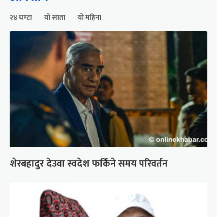
२४ घण्टा
यो साता
यो महिना
शेरबहादुर देउवा स्वदेश फर्किने समय परिवर्तन