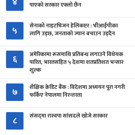
४
पाएको सरकार एक्लो छैन
सेनाको नाइटभिजन हेलिकप्टर : भीआईपीका
५
लागि उड्छ, जनताको ज्यान बचाउन उड्दैन
अमेरिकामा रूसमाथि प्रतिबन्ध लगाउने विधेयक
६
पारित, भारतसहित ५ देशमा शतप्रतिशत भन्सार
शुल्क
शैक्षिक क्रेडिट बैंक : विदेशमा अध्ययन पूरा नगरी
७
फर्किए नेपालमा निरन्तरता
संसद्‍मा रास्वपा सांसदले खोजे सरकार
८