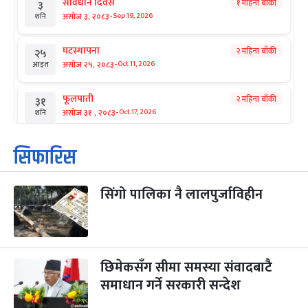
संविधान दिवस
१ महिना बाँकी
३
-
असोज ३, २०८३
Sep 19, 2026
शनि
घटस्थापना
२ महिना बाँकी
२५
-
असोज २५, २०८३
Oct 11, 2026
आइत
फूलपाती
२ महिना बाँकी
३१
-
असोज ३१ , २०८३
Oct 17, 2026
शनि
कार्तिक सङ्क्रान्ति
२ महिना बाँकी
१
सिफारिस
-
कार्तिक १, २०८३
Oct 18, 2026
आइत
सिंगो पालिका नै लालपुर्जाविहीन
महानवमी
२ महिना बाँकी
३
-
कार्तिक ३, २०८३
Oct 20, 2026
मंगल
विजयादशमी
२ महिना बाँकी
४
-
कार्तिक ४, २०८३
Oct 21, 2026
बुध
छिमेकसँग सीमा समस्या संवादबाटै
समाधान गर्ने सरकारी सन्देश
पापा‌ङ्कुशा एकादशी व्रत
२ महिना बाँकी
५
-
कार्तिक ५, २०८३
Oct 22, 2026
बिहि