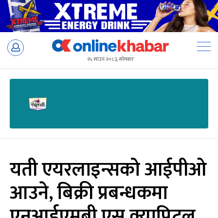
Skip
to
२५ साउन २०८३, सोमबार
content
यती एयरलाइन्सको आईपीओ
आउने, बिक्री प्रबन्धकमा
एनआईएमबी एस क्यापिटल