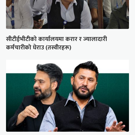
सीटीईभीटीको कार्यालयमा करार र ज्यालादारी
कर्मचारीको घेराउ (तस्वीरहरू)