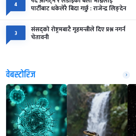
पद ओगट्ने र लडाइँका बेला भाग्नेलाई
४
पार्टीबाट धकेलेरै बिदा गर्छु : राजेन्द्र लिङ्देन
संसद्को रोष्ट्रमबाटै गृहमन्त्रीले दिए प्रश्न नगर्न
३
चेतावनी
वेबस्टोरिज