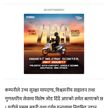
कम्पनीले उच्च सुरक्षा मापदण्ड, विश्वसनीय सञ्चालन तथा
गुणस्तरीय सेवामा विशेष जोड दिँदै आएको समेत बताएको छ
। यतीले प्रमुख सहरी तथा दुर्गम गन्तव्यमा नियमित उडान