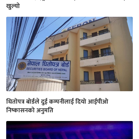
खुल्यो
धितोपत्र बोर्डले दुई कम्पनीलाई दियो आईपीओ
निष्कासनको अनुमति