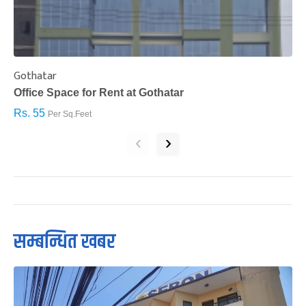
Gothatar
S
Office Space for Rent at Gothatar
H
Rs. 55
R
Per Sq.Feet
‹
›
सम्बन्धित खबर