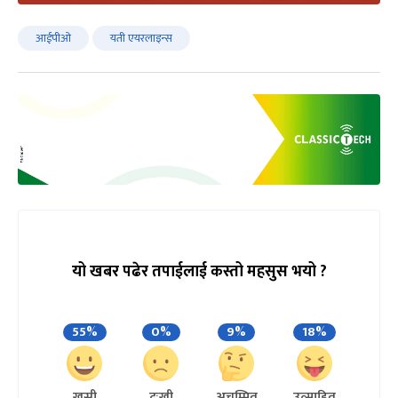
आईपीओ
यती एयरलाइन्स
यो खबर पढेर तपाईलाई कस्तो महसुस भयो ?
55%
0%
9%
18%
खुसी
दुःखी
अचम्मित
उत्साहित