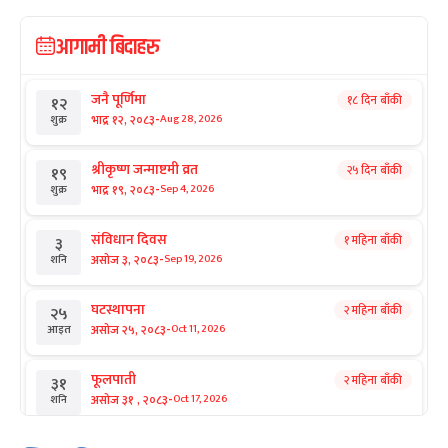
आगामी बिदाहरु
जनै पूर्णिमा
१८ दिन बाँकी
१२
-
भाद्र १२, २०८३
Aug 28, 2026
शुक्र
श्रीकृष्ण जन्माष्टमी व्रत
२५ दिन बाँकी
१९
-
भाद्र १९, २०८३
Sep 4, 2026
शुक्र
संविधान दिवस
१ महिना बाँकी
३
-
असोज ३, २०८३
Sep 19, 2026
शनि
घटस्थापना
२ महिना बाँकी
२५
-
असोज २५, २०८३
Oct 11, 2026
आइत
फूलपाती
२ महिना बाँकी
३१
-
असोज ३१ , २०८३
Oct 17, 2026
शनि