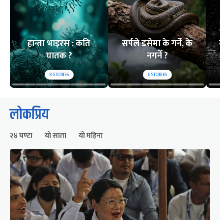
हान्ता भाइरस : कति
सर्पले डसेमा के गर्ने, के
घातक ?
नगर्ने ?
8
STORIES
6
STORIES
लोकप्रिय
२४ घण्टा
यो साता
यो महिना