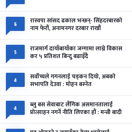
-
चैत्र ८, २०८३
Mar 22, 2027
सोम
रास्वपा सांसद ढकाल भन्छन्- सिंहदरबारको
६
नाम फेरौं, अनामनगर दरबार राखौं
राजमार्ग दायाँबायाँका जग्गामा लाग्ने विकास
५
कर ५ प्रतिशत बिन्दु बढाइँदै
सर्वोच्चले गगनलाई चड्कन दियो, अबको
४
सभापति देउवा : मोहन बस्नेत
ब्लु बस सेवाबाट लैंगिक असमानतालाई
४
प्रोत्साहन नगर्ने नीति लिएका हौं : मन्त्री बादी