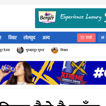
न
विचार
खेलकुद
अन्य
पात्रो
ुर देउवा
पुरबहादुर गुरुङ
तिब्बत