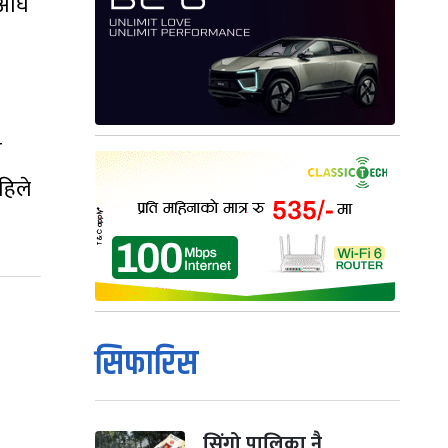
सअघि
ा
हिले
सिफारिस
सिंगो पालिका नै