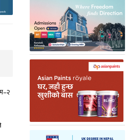
ाम–२
े