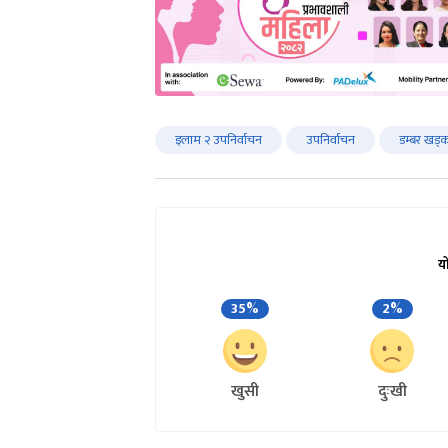
इलाम २ उपनिर्वाचन
उपनिर्वाचन
डम्बर खड्
य
35%
2%
खुसी
दुःखी