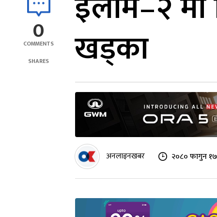
इलाम–२ मा टि
0
खड्का
COMMENTS
SHARES
अनलाइनखबर
२०८० फागुन १७