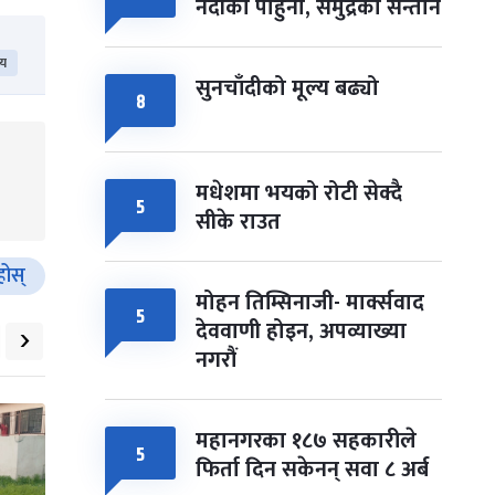
नदीका पाहुना, समुद्रका सन्तान
िय
सुनचाँदीको मूल्य बढ्यो
८
मधेशमा भयको रोटी सेक्दै
५
सीके राउत
होस्
मोहन तिम्सिनाजी- मार्क्सवाद
५
›
देववाणी होइन, अपव्याख्या
नगरौं
महानगरका १८७ सहकारीले
५
फिर्ता दिन सकेनन् सवा ८ अर्ब