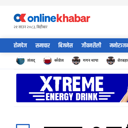
Skip
to
content
२१ साउन २०८३, बिहीबार
होमपेज
समाचार
बिजनेस
जीवनशैली
मनोरञ्ज
संसद्
काँग्रेस
गगन थापा
शेरबहाद