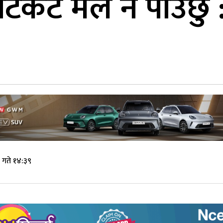
कट मैले नै पाउँछु : 
 गते १४:३९