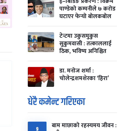
ई–बिडिङ प्रकरण : विक्रम
पाण्डेको कम्पनीले ७ करोड
घटाएर फेर्‍यो बोलकबोल
टेन्टमा उकुसमुकुस
सुकुमवासी : तत्काललाई
ठिक, भविष्य अनिश्चित
डा. मनोज शर्मा :
चोलेन्द्रशमशेरका ‘हिरा’
धेरै कमेन्ट गरिएका
बाम माछाको रहस्यमय जीवन :
९