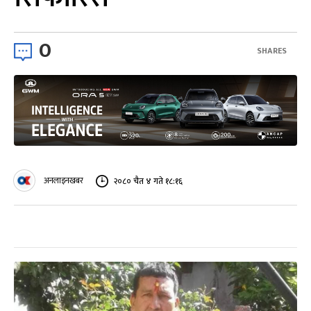
0
SHARES
अनलाइनखबर
२०८० चैत ४ गते १८:१६