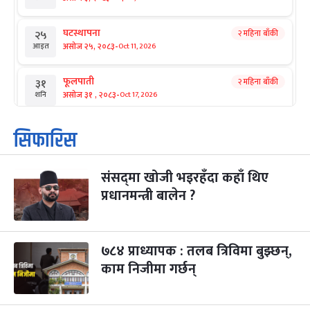
घटस्थापना
२ महिना बाँकी
२५
-
असोज २५, २०८३
Oct 11, 2026
आइत
फूलपाती
२ महिना बाँकी
३१
-
असोज ३१ , २०८३
Oct 17, 2026
शनि
कार्तिक सङ्क्रान्ति
२ महिना बाँकी
१
सिफारिस
-
कार्तिक १, २०८३
Oct 18, 2026
आइत
संसद्‌मा खोजी भइरहँदा कहाँ थिए
महानवमी
२ महिना बाँकी
३
-
प्रधानमन्त्री बालेन ?
कार्तिक ३, २०८३
Oct 20, 2026
मंगल
विजयादशमी
२ महिना बाँकी
४
-
कार्तिक ४, २०८३
Oct 21, 2026
बुध
७८४ प्राध्यापक : तलब त्रिविमा बुझ्छन्,
काम निजीमा गर्छन्
पापा‌ङ्कुशा एकादशी व्रत
२ महिना बाँकी
५
-
कार्तिक ५, २०८३
Oct 22, 2026
बिहि