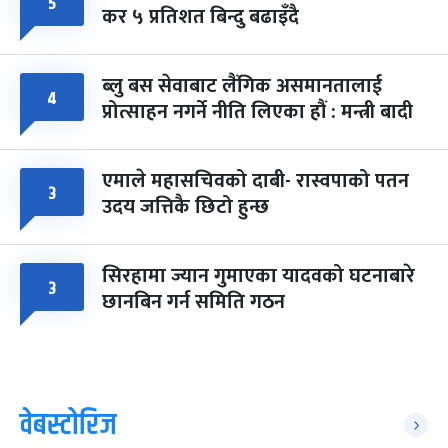
५
कर ५ प्रतिशत बिन्दु बढाइँदै
ब्लु बस सेवाबाट लैंगिक असमानतालाई
४
प्रोत्साहन नगर्ने नीति लिएका हौं : मन्त्री बादी
एमाले महासचिवको दाबी- रास्वपाको पतन
३
उदय जत्तिकै छिटो हुन्छ
सिरहामा ज्यान गुमाएका यादवको घटनाबारे
३
छानबिन गर्न समिति गठन
वेबस्टोरिज