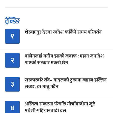
ट्रेन्डिङ
शेरबहादुर देउवा स्वदेश फर्किने समय परिवर्तन
१
बालेनलाई मनीष झाको जवाफ : महान जनादेश
२
पाएको सरकार एक्लो छैन
सरकारबारे रवि– बादलको टुक्रामा जहाज हल्लिन
३
सक्छ, डर मान्नु पर्दैन
अस्तित्व संकटमा परेपछि मोर्चाबन्दीमा जुटे
४
मधेशी-पहिचानवादी दल