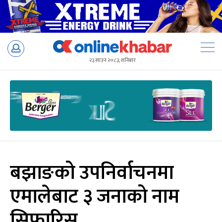
Skip
to
२३ साउन २०८३, शनिबार
content
बझाङको उपनिर्वाचनमा
एमालेबाट ३ जनाको नाम
सिफारिस