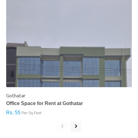
Gothatar
S
Office Space for Rent at Gothatar
H
Rs. 55
R
Per Sq.Feet
‹
›