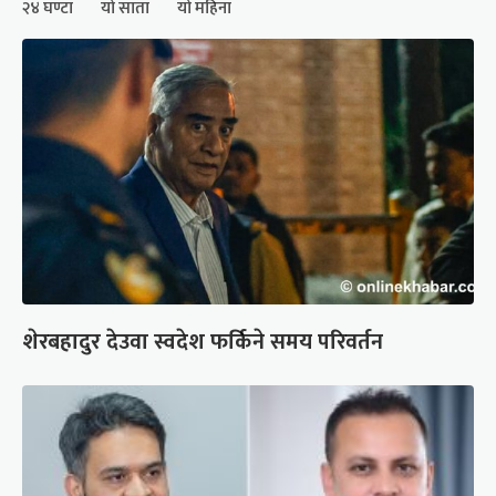
२४ घण्टा
यो साता
यो महिना
शेरबहादुर देउवा स्वदेश फर्किने समय परिवर्तन