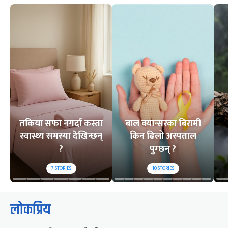
तकिया सफा नगर्दा कस्ता
बाल क्यान्सरका बिरामी
स्वास्थ्य समस्या देखिन्छन्
किन ढिलो अस्पताल
?
पुग्छन् ?
7
STORIES
10
STORIES
लोकप्रिय