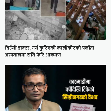
दिउँसो डाक्टर, नर्स कुटिएको कालीकोटको पलाँता
अस्पतालमा राति फेरि आक्रमण