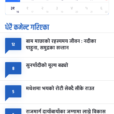
३१
१
२
३
४
५
६
ग्याल्पो ल्होसार
७ महिना बाँकी
२५
-
16
17
18
19
20
21
22
फाल्गुन २५, २०८३
Mar 9, 2027
मंगल
धेरै कमेन्ट गरिएका
पूर्णिमा व्रत
७ महिना बाँकी
७
-
चैत्र ७, २०८३
Mar 21, 2027
आइत
बाम माछाको रहस्यमय जीवन : नदीका
१२
फागुपूर्णिमा
७ महिना बाँकी
८
पाहुना, समुद्रका सन्तान
-
चैत्र ८, २०८३
Mar 22, 2027
सोम
सुनचाँदीको मूल्य बढ्यो
८
मधेशमा भयको रोटी सेक्दै सीके राउत
५
राजमार्ग दायाँबायाँका जग्गामा लाग्ने विकास