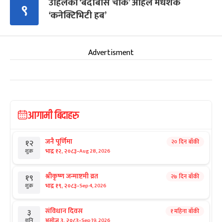
उहिलेको ‘बर्दीबास चोक’ अहिले मधेशकै
९
‘कनेक्टिभिटी हब’
Advertisment
आगामी बिदाहरु
जनै पूर्णिमा
२० दिन बाँकी
१२
-
भाद्र १२, २०८३
Aug 28, 2026
शुक्र
श्रीकृष्ण जन्माष्टमी व्रत
२७ दिन बाँकी
१९
-
भाद्र १९, २०८३
Sep 4, 2026
शुक्र
संविधान दिवस
१ महिना बाँकी
३
-
असोज ३, २०८३
Sep 19, 2026
शनि