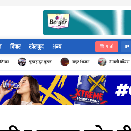
न
विचार
खेलकुद
अन्य
पात्रो
रतिष्ठान
पुरबहादुर गुरुङ
नाइट भिजन
नेपाली काँग्रेस