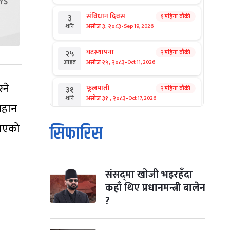
संविधान दिवस
१ महिना बाँकी
३
-
असोज ३, २०८३
Sep 19, 2026
शनि
घटस्थापना
२ महिना बाँकी
२५
-
असोज २५, २०८३
Oct 11, 2026
आइत
्ने
फूलपाती
२ महिना बाँकी
३१
-
असोज ३१ , २०८३
Oct 17, 2026
शनि
बिहान
कार्तिक सङ्क्रान्ति
२ महिना बाँकी
१
नाएको
सिफारिस
-
कार्तिक १, २०८३
Oct 18, 2026
आइत
महानवमी
२ महिना बाँकी
३
-
कार्तिक ३, २०८३
Oct 20, 2026
मंगल
संसद्‌मा खोजी भइरहँदा
कहाँ थिए प्रधानमन्त्री बालेन
विजयादशमी
२ महिना बाँकी
४
?
-
कार्तिक ४, २०८३
Oct 21, 2026
बुध