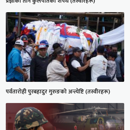
प्रज्ञाका तीन कुलपतिको शपथ (तस्वीरहरू)
पर्वतारोही पुरबहादुर गुरुङको अन्त्येष्टि (तस्वीरहरू)