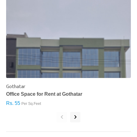
Gothatar
S
Office Space for Rent at Gothatar
H
Rs. 55
R
Per Sq.Feet
‹
›