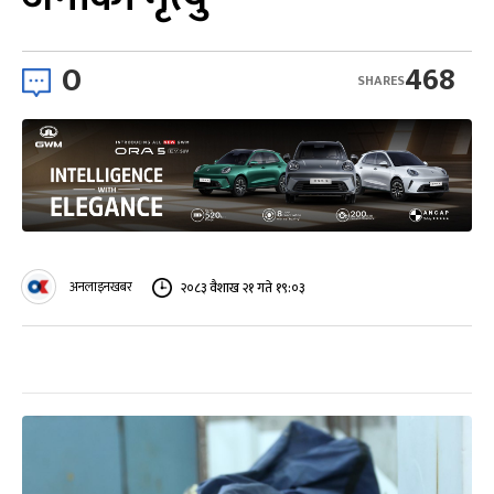
0
468
SHARES
अनलाइनखबर
२०८३ वैशाख २१ गते १९:०३