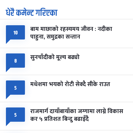
धेरै कमेन्ट गरिएका
पूर्णिमा व्रत
७ महिना बाँकी
७
-
चैत्र ७, २०८३
Mar 21, 2027
आइत
बाम माछाको रहस्यमय जीवन : नदीका
फागुपूर्णिमा
७ महिना बाँकी
८
१०
पाहुना, समुद्रका सन्तान
-
चैत्र ८, २०८३
Mar 22, 2027
सोम
सुनचाँदीको मूल्य बढ्यो
८
मधेशमा भयको रोटी सेक्दै सीके राउत
५
राजमार्ग दायाँबायाँका जग्गामा लाग्ने विकास
५
कर ५ प्रतिशत बिन्दु बढाइँदै