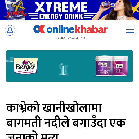
Skip
to
२३ साउन २०८३, शनिबार
content
काभ्रेको खानीखोलामा
बागमती नदीले बगाउँदा एक
जनाको मृत्यु