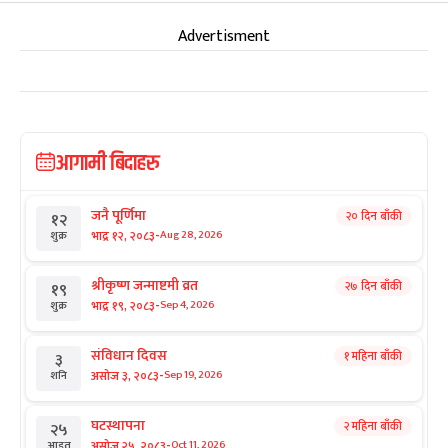
Advertisment
आगामी बिदाहरु
जनै पूर्णिमा
२० दिन बाँकी
१२
-
भाद्र १२, २०८३
Aug 28, 2026
शुक्र
श्रीकृष्ण जन्माष्टमी व्रत
२७ दिन बाँकी
१९
-
भाद्र १९, २०८३
Sep 4, 2026
शुक्र
संविधान दिवस
१ महिना बाँकी
३
-
असोज ३, २०८३
Sep 19, 2026
शनि
घटस्थापना
२ महिना बाँकी
२५
-
असोज २५, २०८३
Oct 11, 2026
आइत