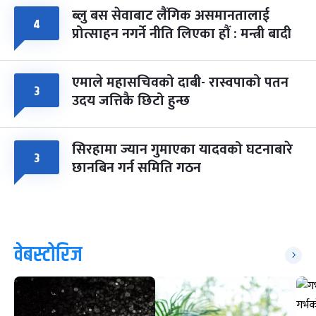
ब्लु बस सेवाबाट लैंगिक असमानतालाई
४
प्रोत्साहन नगर्ने नीति लिएका हौं : मन्त्री बादी
एमाले महासचिवको दाबी- रास्वपाको पतन
३
उदय जत्तिकै छिटो हुन्छ
सिरहामा ज्यान गुमाएका यादवको घटनाबारे
३
छानबिन गर्न समिति गठन
वेबस्टोरिज