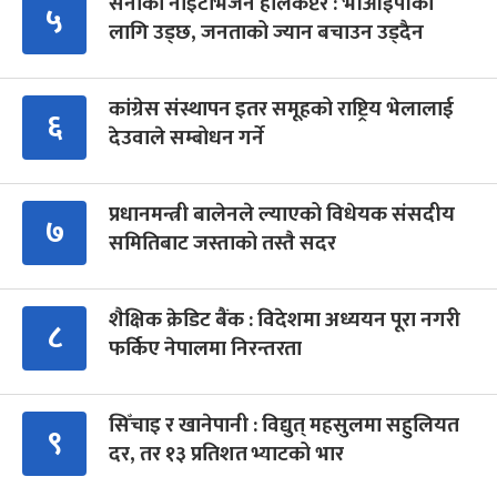
सेनाको नाइटभिजन हेलिकप्टर : भीआईपीका
५
लागि उड्छ, जनताको ज्यान बचाउन उड्दैन
कांग्रेस संस्थापन इतर समूहको राष्ट्रिय भेलालाई
६
देउवाले सम्बोधन गर्ने
प्रधानमन्त्री बालेनले ल्याएको विधेयक संसदीय
७
समितिबाट जस्ताको तस्तै सदर
शैक्षिक क्रेडिट बैंक : विदेशमा अध्ययन पूरा नगरी
८
फर्किए नेपालमा निरन्तरता
सिँचाइ र खानेपानी : विद्युत् महसुलमा सहुलियत
९
दर, तर १३ प्रतिशत भ्याटको भार