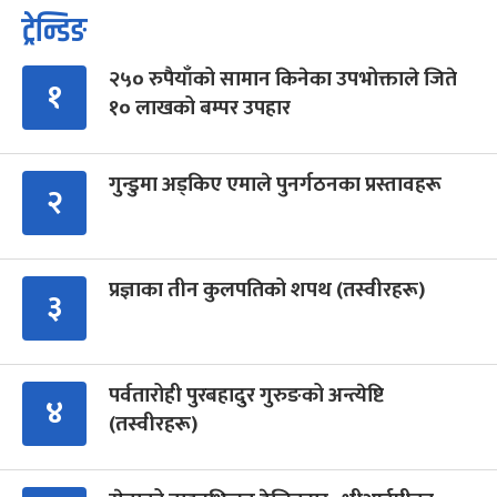
ट्रेन्डिङ
२५० रुपैयाँको सामान किनेका उपभोक्ताले जिते
१
१० लाखको बम्पर उपहार
गुन्डुमा अड्किए एमाले पुनर्गठनका प्रस्तावहरू
२
प्रज्ञाका तीन कुलपतिको शपथ (तस्वीरहरू)
३
पर्वतारोही पुरबहादुर गुरुङको अन्त्येष्टि
४
(तस्वीरहरू)