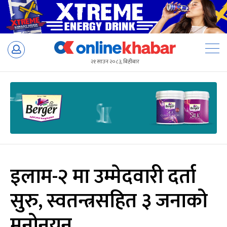
Skip
to
२१ साउन २०८३, बिहीबार
content
इलाम-२ मा उम्मेदवारी दर्ता
सुरु, स्वतन्त्रसहित ३ जनाको
मनोनयन