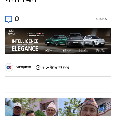
0
SHARES
अनलाइनखबर
२०८० चैत २४ गते १२:२२