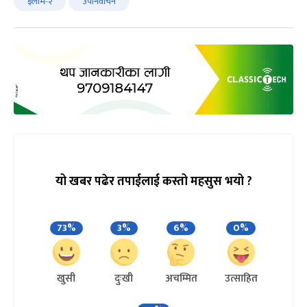
इलाम-२
उपनिर्वाचन
यो खबर पढेर तपाईलाई कस्तो महसुस भयो ?
73%
3%
6%
0%
खुसी
दुःखी
अचम्मित
उत्साहित