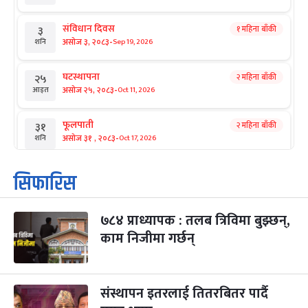
संविधान दिवस
१ महिना बाँकी
३
-
असोज ३, २०८३
Sep 19, 2026
शनि
घटस्थापना
२ महिना बाँकी
२५
-
असोज २५, २०८३
Oct 11, 2026
आइत
फूलपाती
२ महिना बाँकी
३१
-
असोज ३१ , २०८३
Oct 17, 2026
शनि
कार्तिक सङ्क्रान्ति
२ महिना बाँकी
१
सिफारिस
-
कार्तिक १, २०८३
Oct 18, 2026
आइत
७८४ प्राध्यापक : तलब त्रिविमा बुझ्छन्,
महानवमी
२ महिना बाँकी
३
-
काम निजीमा गर्छन्
कार्तिक ३, २०८३
Oct 20, 2026
मंगल
विजयादशमी
२ महिना बाँकी
४
-
कार्तिक ४, २०८३
Oct 21, 2026
बुध
संस्थापन इतरलाई तितरबितर पार्दै