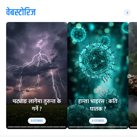
वेबस्टोरिज
चट्याङ लागेमा तुरुन्त के
हान्ता भाइरस : कति
गर्ने ?
घातक ?
9
STORIES
8
STORIES