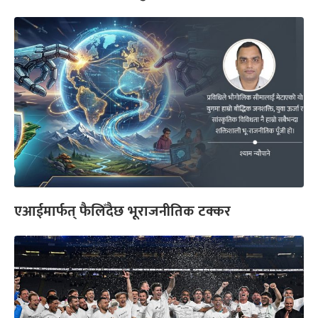
एआईमार्फत् फैलिँदैछ भूराजनीतिक टक्कर