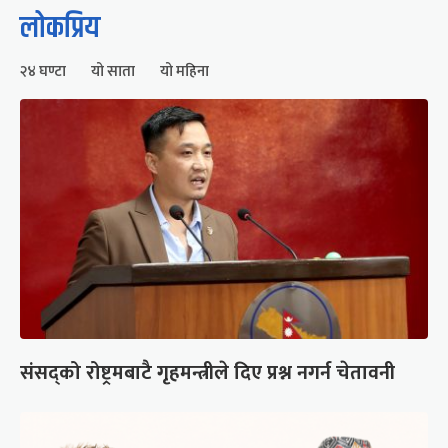
लोकप्रिय
२४ घण्टा
यो साता
यो महिना
संसद्को रोष्ट्रमबाटै गृहमन्त्रीले दिए प्रश्न नगर्न चेतावनी