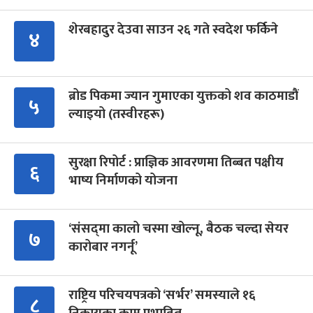
शेरबहादुर देउवा साउन २६ गते स्वदेश फर्किने
४
ब्रोड पिकमा ज्यान गुमाएका युक्तको शव काठमाडौं
५
ल्याइयो (तस्वीरहरू)
सुरक्षा रिपोर्ट : प्राज्ञिक आवरणमा तिब्बत पक्षीय
६
भाष्य निर्माणको योजना
‘संसद्‍मा कालो चस्मा खोल्नू, बैठक चल्दा सेयर
७
कारोबार नगर्नू’
राष्ट्रिय परिचयपत्रको ‘सर्भर’ समस्याले १६
८