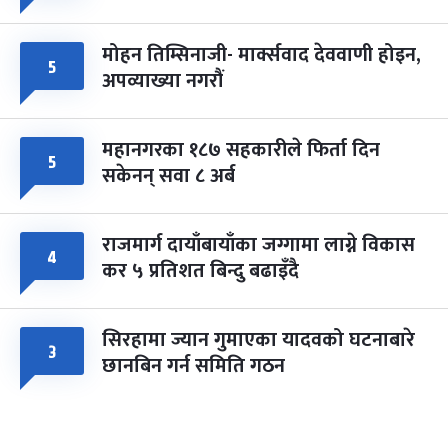
मोहन तिम्सिनाजी- मार्क्सवाद देववाणी होइन,
५
अपव्याख्या नगरौं
महानगरका १८७ सहकारीले फिर्ता दिन
५
सकेनन् सवा ८ अर्ब
राजमार्ग दायाँबायाँका जग्गामा लाग्ने विकास
४
कर ५ प्रतिशत बिन्दु बढाइँदै
सिरहामा ज्यान गुमाएका यादवको घटनाबारे
३
छानबिन गर्न समिति गठन