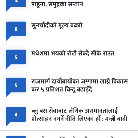
१२
८
पाहुना, समुद्रका सन्तान
-
चैत्र ८, २०८३
Mar 22, 2027
सोम
सुनचाँदीको मूल्य बढ्यो
८
मधेशमा भयको रोटी सेक्दै सीके राउत
५
राजमार्ग दायाँबायाँका जग्गामा लाग्ने विकास
५
कर ५ प्रतिशत बिन्दु बढाइँदै
ब्लु बस सेवाबाट लैंगिक असमानतालाई
४
प्रोत्साहन नगर्ने नीति लिएका हौं : मन्त्री बादी