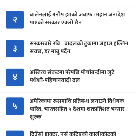
बालेनलाई मनीष झाको जवाफ : महान जनादेश
२
पाएको सरकार एक्लो छैन
सरकारबारे रवि– बादलको टुक्रामा जहाज हल्लिन
३
सक्छ, डर मान्नु पर्दैन
अस्तित्व संकटमा परेपछि मोर्चाबन्दीमा जुटे
४
मधेशी-पहिचानवादी दल
अमेरिकामा रूसमाथि प्रतिबन्ध लगाउने विधेयक
५
पारित, भारतसहित ५ देशमा शतप्रतिशत भन्सार
शुल्क
दिउँसो डाक्टर, नर्स कुटिएको कालीकोटको