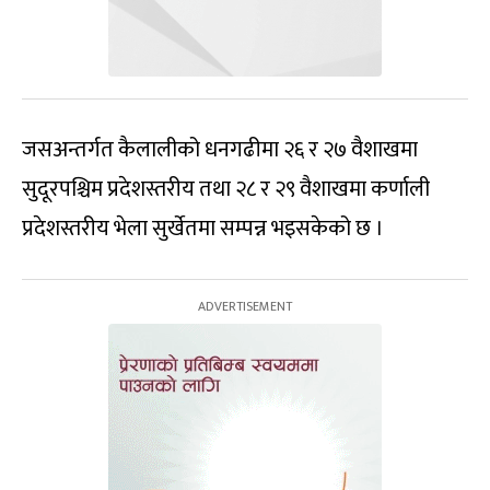
जसअन्तर्गत कैलालीको धनगढीमा २६ र २७ वैशाखमा
सुदूरपश्चिम प्रदेशस्तरीय तथा २८ र २९ वैशाखमा कर्णाली
प्रदेशस्तरीय भेला सुर्खेतमा सम्पन्न भइसकेको छ ।