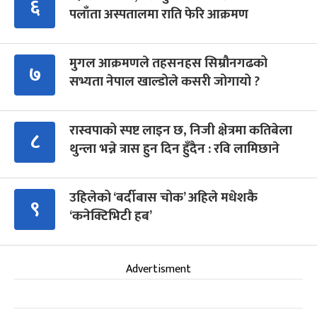
६
पलाँता अस्पतालमा राति फेरि आक्रमण
मुगल आक्रमणले तहसनहस सिम्रौनगढको
७
सभ्यता नेपाल खाल्डोले कसरी जोगायो ?
रास्वपाको स्पष्ट लाइन छ, निजी क्षेत्रमा कतिबेला
८
थुन्ला भन्ने त्रास हुन दिन हुँदैन : रवि लामिछाने
उहिलेको ‘बर्दीबास चोक’ अहिले मधेशकै
९
‘कनेक्टिभिटी हब’
Advertisment