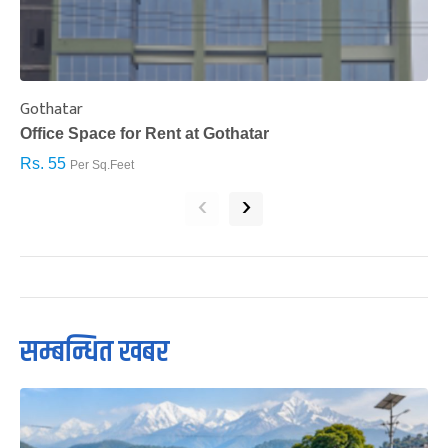
Gothatar
S
Office Space for Rent at Gothatar
H
Rs. 55
R
Per Sq.Feet
‹
›
सम्बन्धित खबर