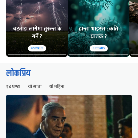
चट्याङ लागेमा तुरुन्त के
हान्ता भाइरस : कति
गर्ने ?
घातक ?
9
STORIES
8
STORIES
लोकप्रिय
२४ घण्टा
यो साता
यो महिना