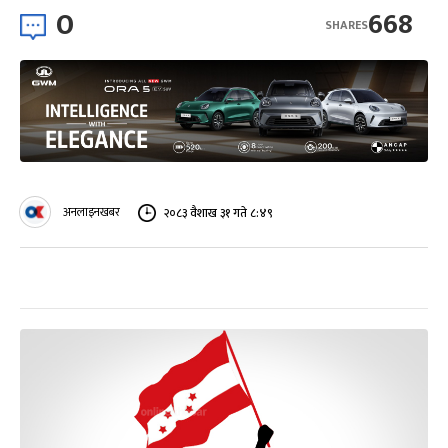
0
668
SHARES
अनलाइनखबर
२०८३ वैशाख ३१ गते ८:४९