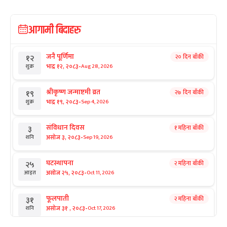
आगामी बिदाहरु
जनै पूर्णिमा
२० दिन बाँकी
१२
-
भाद्र १२, २०८३
Aug 28, 2026
शुक्र
श्रीकृष्ण जन्माष्टमी व्रत
२७ दिन बाँकी
१९
-
भाद्र १९, २०८३
Sep 4, 2026
शुक्र
संविधान दिवस
१ महिना बाँकी
३
-
असोज ३, २०८३
Sep 19, 2026
शनि
घटस्थापना
२ महिना बाँकी
२५
-
असोज २५, २०८३
Oct 11, 2026
आइत
फूलपाती
२ महिना बाँकी
३१
-
असोज ३१ , २०८३
Oct 17, 2026
शनि