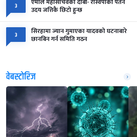
एमाले महासचिवको दाबी- रास्वपाको पतन
३
उदय जत्तिकै छिटो हुन्छ
सिरहामा ज्यान गुमाएका यादवको घटनाबारे
३
छानबिन गर्न समिति गठन
वेबस्टोरिज