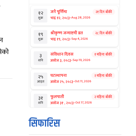
र
जनै पूर्णिमा
२१ दिन बाँकी
१२
-
भाद्र १२, २०८३
Aug 28, 2026
शुक्र
श्रीकृष्ण जन्माष्टमी व्रत
२८ दिन बाँकी
१९
ान
-
भाद्र १९, २०८३
Sep 4, 2026
शुक्र
सेको
संविधान दिवस
१ महिना बाँकी
३
-
असोज ३, २०८३
Sep 19, 2026
शनि
घटस्थापना
२ महिना बाँकी
२५
-
असोज २५, २०८३
Oct 11, 2026
आइत
फूलपाती
२ महिना बाँकी
३१
-
असोज ३१ , २०८३
Oct 17, 2026
शनि
कार्तिक सङ्क्रान्ति
२ महिना बाँकी
१
सिफारिस
-
कार्तिक १, २०८३
Oct 18, 2026
आइत