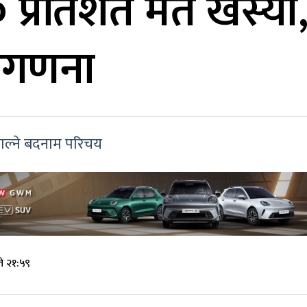
 प्रतिशत मत खस्यो
तगणना
 हाल्ने बदनाम परिचय
े २१:५९