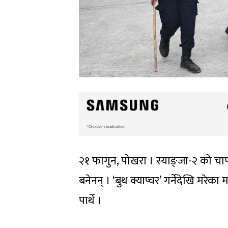
२१ फागुन, पोखरा । स्याङ्जा-२ को चा
बनेनन् । ‘बुथ क्याप्चर’ गर्नेदेखि म
पार्थे ।