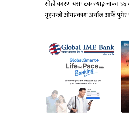
सोही कारण यसपटक स्याङ्जाका ५६ वट
गृहमन्त्री ओमप्रकाश अर्याल आफैँ पुगेर 