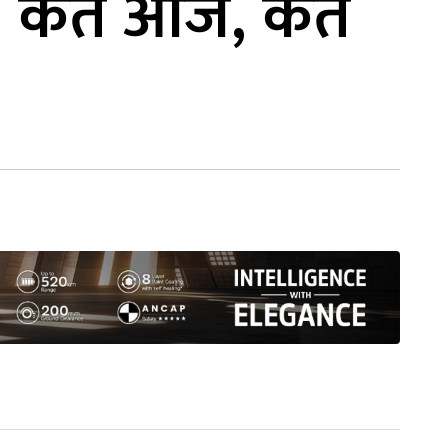
, कतै आजै, कतै