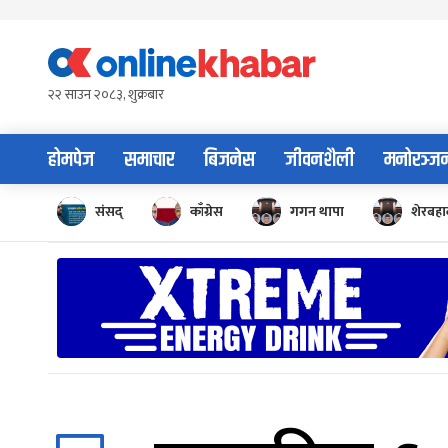
Skip
to
content
२२ साउन २०८३, शुक्रबार
होमपेज
समाचार
बिजनेस
जीवनशैली
मनोरञ्ज
संसद्
काँग्रेस
गगन थापा
शेरबहाद