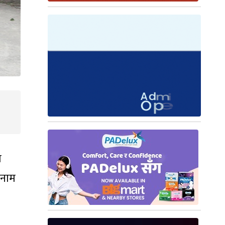
त
दनाम