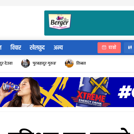
न
विचार
खेलकुद
अन्य
पात्रो
ुर देउवा
पुरबहादुर गुरुङ
तिब्बत