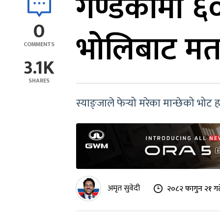
गण्डकीमा ६०
0
भोलिबाट म
COMMENTS
3.1K
SHARES
स्याङ्जाले फेर्‍यो मरेका मान्छेको भोट
अमृत सुवेदी
२०८२ फागुन २१ गत