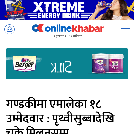
Skip
to
२३ साउन २०८३, शनिबार
content
गण्डकीमा एमालेका १८
उम्मेदवार : पृथ्वीसुब्बादेखि
चक्रे मिलनसम्म