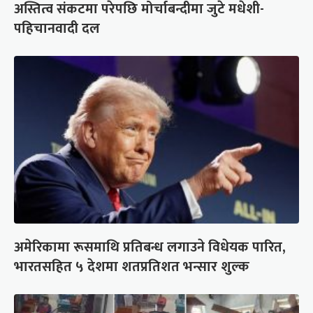
अस्तित्व संकटमा परेपछि मोर्चाबन्दीमा जुटे मधेशी-
पहिचानवादी दल
अमेरिकामा रूसमाथि प्रतिबन्ध लगाउने विधेयक पारित,
भारतसहित ५ देशमा शतप्रतिशत भन्सार शुल्क