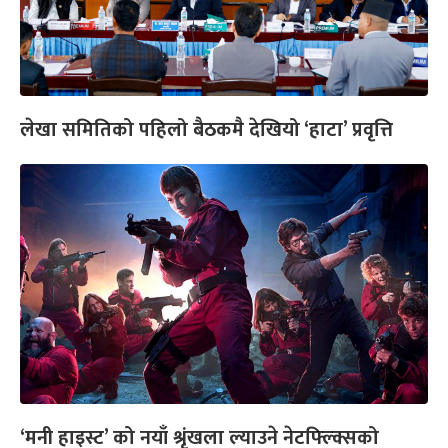
लेखा समितिको पहिलो बैठकमै देखियो ‘हाटा’ प्रवृत्ति
‘मनी हाइस्ट’ को नयाँ श्रृंखला ल्याउने नेटफ्ल्क्सिको