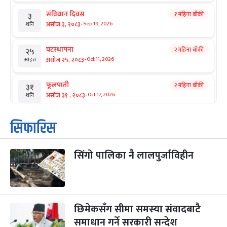
संविधान दिवस
१ महिना बाँकी
३
-
असोज ३, २०८३
Sep 19, 2026
शनि
घटस्थापना
२ महिना बाँकी
२५
-
असोज २५, २०८३
Oct 11, 2026
आइत
फूलपाती
२ महिना बाँकी
३१
-
असोज ३१ , २०८३
Oct 17, 2026
शनि
कार्तिक सङ्क्रान्ति
२ महिना बाँकी
१
सिफारिस
-
कार्तिक १, २०८३
Oct 18, 2026
आइत
सिंगो पालिका नै लालपुर्जाविहीन
महानवमी
२ महिना बाँकी
३
-
कार्तिक ३, २०८३
Oct 20, 2026
मंगल
विजयादशमी
२ महिना बाँकी
४
-
कार्तिक ४, २०८३
Oct 21, 2026
बुध
छिमेकसँग सीमा समस्या संवादबाटै
समाधान गर्ने सरकारी सन्देश
पापा‌ङ्कुशा एकादशी व्रत