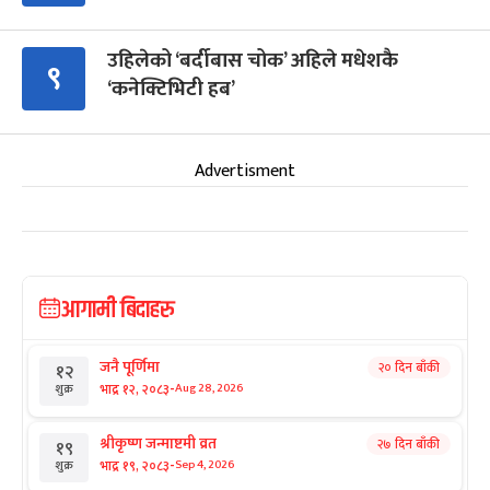
उहिलेको ‘बर्दीबास चोक’ अहिले मधेशकै
९
‘कनेक्टिभिटी हब’
Advertisment
आगामी बिदाहरु
जनै पूर्णिमा
२० दिन बाँकी
१२
-
भाद्र १२, २०८३
Aug 28, 2026
शुक्र
श्रीकृष्ण जन्माष्टमी व्रत
२७ दिन बाँकी
१९
-
भाद्र १९, २०८३
Sep 4, 2026
शुक्र