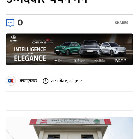
0
SHARES
अनलाइनखबर
२०८० चैत १३ गते ११:५८