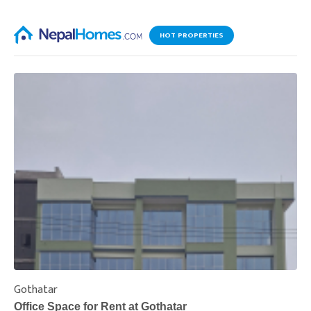
HOT PROPERTIES
Gothatar
S
Office Space for Rent at Gothatar
H