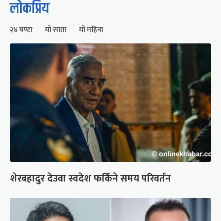
लोकप्रिय
२४ घण्टा
यो साता
यो महिना
शेरबहादुर देउवा स्वदेश फर्किने समय परिवर्तन