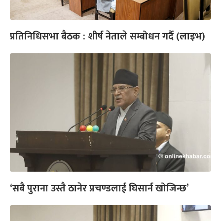
प्रतिनिधिसभा बैठक : शीर्ष नेताले सम्बोधन गर्दै (लाइभ)
‘सबै पुराना उस्तै ठानेर प्रचण्डलाई घिसार्न खोजिन्छ’