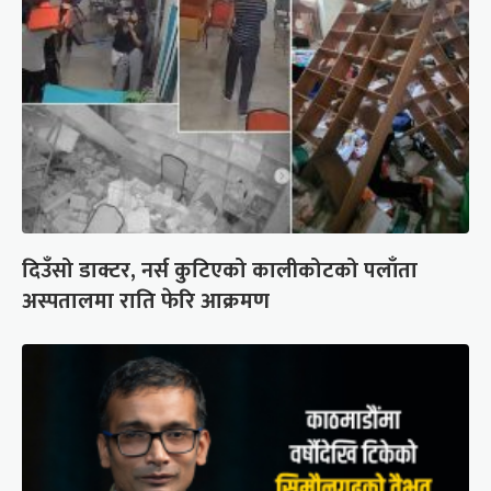
दिउँसो डाक्टर, नर्स कुटिएको कालीकोटको पलाँता
अस्पतालमा राति फेरि आक्रमण