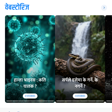
वेबस्टोरिज
हान्ता भाइरस : कति
सर्पले डसेमा के गर्ने, के
घातक ?
नगर्ने ?
8
STORIES
6
STORIES