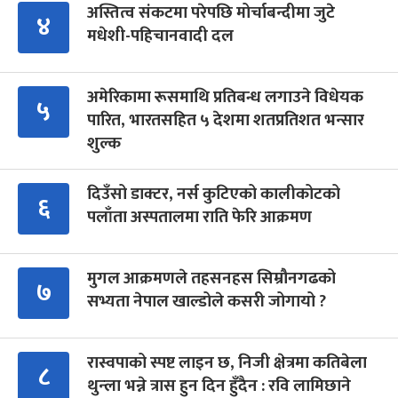
अस्तित्व संकटमा परेपछि मोर्चाबन्दीमा जुटे
४
मधेशी-पहिचानवादी दल
अमेरिकामा रूसमाथि प्रतिबन्ध लगाउने विधेयक
५
पारित, भारतसहित ५ देशमा शतप्रतिशत भन्सार
शुल्क
दिउँसो डाक्टर, नर्स कुटिएको कालीकोटको
६
पलाँता अस्पतालमा राति फेरि आक्रमण
मुगल आक्रमणले तहसनहस सिम्रौनगढको
७
सभ्यता नेपाल खाल्डोले कसरी जोगायो ?
रास्वपाको स्पष्ट लाइन छ, निजी क्षेत्रमा कतिबेला
८
थुन्ला भन्ने त्रास हुन दिन हुँदैन : रवि लामिछाने