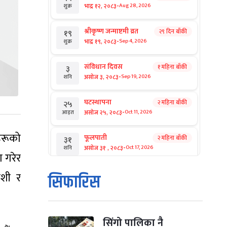
-
भाद्र १२, २०८३
Aug 28, 2026
शुक्र
श्रीकृष्ण जन्माष्टमी व्रत
२९ दिन बाँकी
१९
-
भाद्र १९, २०८३
Sep 4, 2026
शुक्र
संविधान दिवस
१ महिना बाँकी
३
-
असोज ३, २०८३
Sep 19, 2026
शनि
घटस्थापना
२ महिना बाँकी
२५
-
असोज २५, २०८३
Oct 11, 2026
आइत
ंहरूको
फूलपाती
२ महिना बाँकी
३१
-
असोज ३१ , २०८३
Oct 17, 2026
शनि
 गरेर
कार्तिक सङ्क्रान्ति
२ महिना बाँकी
१
वेशी र
सिफारिस
-
कार्तिक १, २०८३
Oct 18, 2026
आइत
महानवमी
२ महिना बाँकी
३
-
कार्तिक ३, २०८३
Oct 20, 2026
मंगल
सिंगो पालिका नै