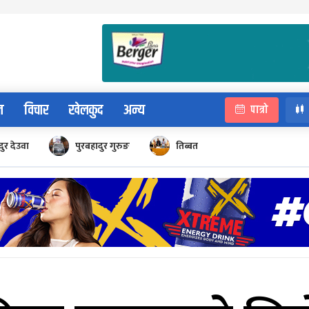
न
विचार
खेलकुद
अन्य
पात्रो
ुर देउवा
पुरबहादुर गुरुङ
तिब्बत