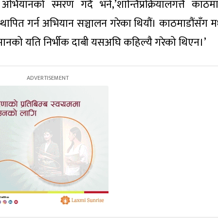
भियानको स्मरण गर्दै भने,’शान्तिप्रक्रियालगत्तै काठमा
व स्थापित गर्न अभियान सञ्चालन गरेका थियौं। काठमाडौंसँग 
मानको यति निर्भीक दाबी यसअघि कहिल्यै गरेको थिएन।’