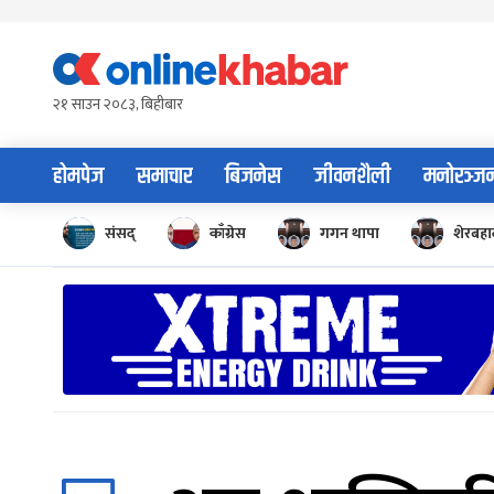
Skip
to
content
२१ साउन २०८३, बिहीबार
होमपेज
समाचार
बिजनेस
जीवनशैली
मनोरञ्ज
संसद्
काँग्रेस
गगन थापा
शेरबहाद