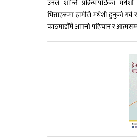
उनले शान्ति प्रक्रियापछिको मधेशी अ
भित्ताहरूमा हामीले मधेशी हुनुको गर्
काठमाडौंमै आफ्नो पहिचान र आत्मसम्