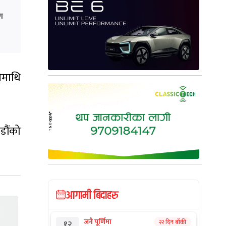
रण
िमाथि
डौंको
आगामी बिदाहरु
जनै पूर्णिमा
२२ दिन बाँकी
१२