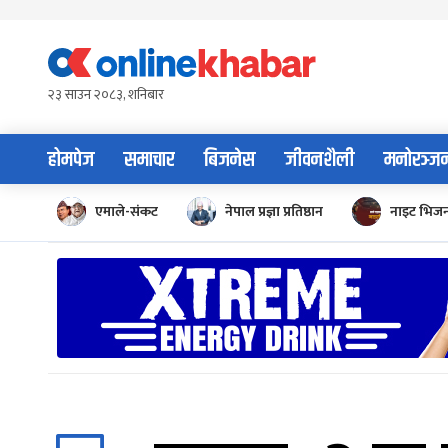
Skip
to
content
२३ साउन २०८३, शनिबार
होमपेज
समाचार
बिजनेस
जीवनशैली
मनोरञ्ज
एमाले-संकट
नेपाल प्रज्ञा प्रतिष्ठान
नाइट भिज