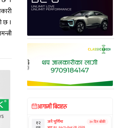
ो छ ।
नकारी
ो छ ।
न्त्री
आगामी बिदाहरु
जनै पूर्णिमा
२० दिन बाँकी
१२
-
भाद्र १२, २०८३
Aug 28, 2026
शुक्र