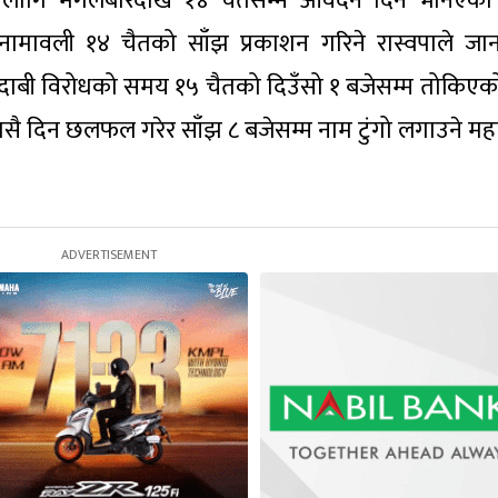
कका लागि मंगलबारदेखि १४ चैतसम्म आवेदन दिन भनिएक
को नामावली १४ चैतको साँझ प्रकाशन गरिने रास्वपाले जा
पर दाबी विरोधको समय १५ चैतको दिउँसो १ बजेसम्म तोकिएक
त्यसै दिन छलफल गरेर साँझ ८ बजेसम्म नाम टुंगो लगाउने महाम