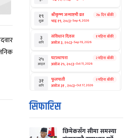
श्रीकृष्ण जन्माष्टमी व्रत
२७ दिन बाँकी
१९
-
भाद्र १९, २०८३
Sep 4, 2026
शुक्र
संविधान दिवस
१ महिना बाँकी
३
ेदवार
-
असोज ३, २०८३
Sep 19, 2026
शनि
वजनिक
घटस्थापना
२ महिना बाँकी
२५
-
असोज २५, २०८३
Oct 11, 2026
आइत
फूलपाती
२ महिना बाँकी
३१
-
असोज ३१ , २०८३
Oct 17, 2026
शनि
कार्तिक सङ्क्रान्ति
२ महिना बाँकी
१
सिफारिस
-
कार्तिक १, २०८३
Oct 18, 2026
आइत
महानवमी
२ महिना बाँकी
३
-
कार्तिक ३, २०८३
Oct 20, 2026
मंगल
छिमेकसँग सीमा समस्या