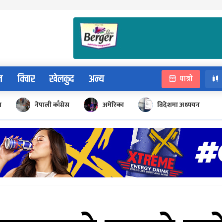
न
विचार
खेलकुद
अन्य
पात्रो
न
नेपाली काँग्रेस
अमेरिका
विदेशमा अध्ययन