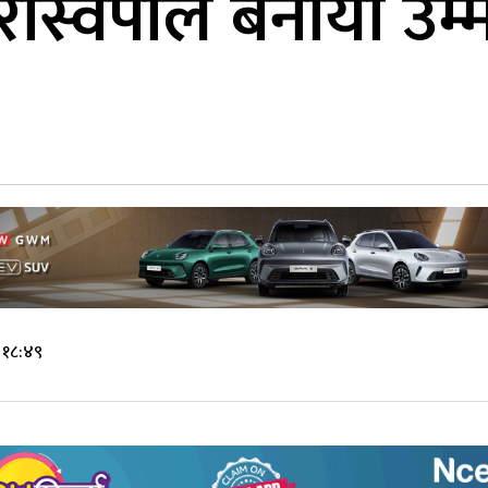
ास्वपाले बनायो उम
 १८:४९