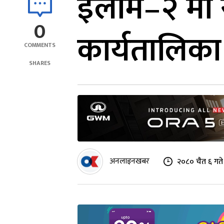
इलाम–२ मा र
0
कार्यतालिका
COMMENTS
SHARES
अनलाइनखबर
२०८० चैत ६ गते