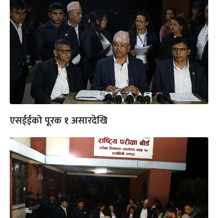
एसईईको पूरक १ असारदेखि