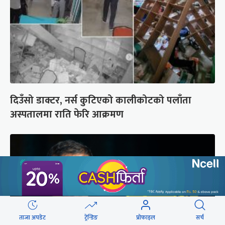
दिउँसो डाक्टर, नर्स कुटिएको कालीकोटको पलाँता
अस्पतालमा राति फेरि आक्रमण
ताजा अपडेट
ट्रेन्डिङ
प्रोफाइल
सर्च