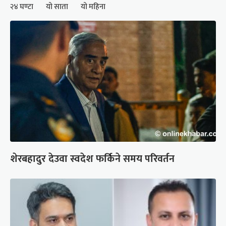
२४ घण्टा
यो साता
यो महिना
शेरबहादुर देउवा स्वदेश फर्किने समय परिवर्तन