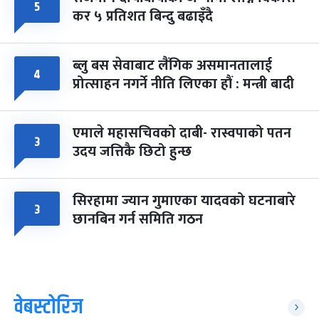
५
कर ५ प्रतिशत बिन्दु बढाइँदै
ब्लु बस सेवाबाट लैंगिक असमानतालाई
४
प्रोत्साहन नगर्ने नीति लिएका हौं : मन्त्री बादी
एमाले महासचिवको दाबी- रास्वपाको पतन
३
उदय जत्तिकै छिटो हुन्छ
सिरहामा ज्यान गुमाएका यादवको घटनाबारे
३
छानबिन गर्न समिति गठन
वेबस्टोरिज