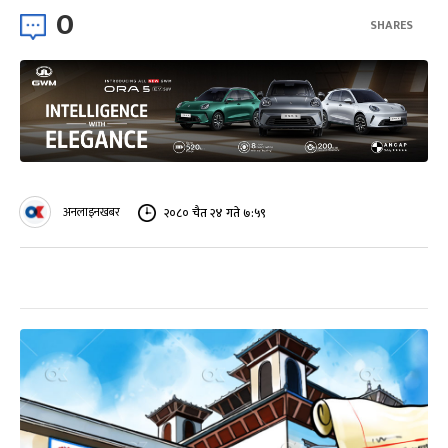
0
SHARES
अनलाइनखबर
२०८० चैत २४ गते ७:५९