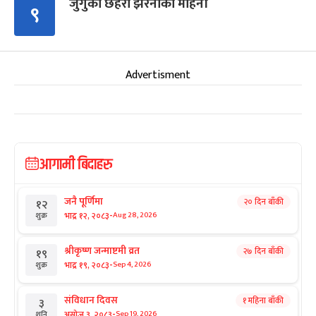
जुँगुको छहरा झरनाको मोहनी
९
Advertisment
आगामी बिदाहरु
जनै पूर्णिमा
२० दिन बाँकी
१२
-
भाद्र १२, २०८३
Aug 28, 2026
शुक्र
श्रीकृष्ण जन्माष्टमी व्रत
२७ दिन बाँकी
१९
-
भाद्र १९, २०८३
Sep 4, 2026
शुक्र
संविधान दिवस
१ महिना बाँकी
३
-
असोज ३, २०८३
Sep 19, 2026
शनि