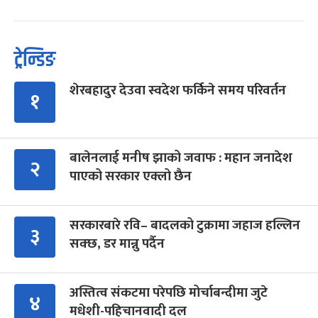
ट्रेन्डिङ
शेरबहादुर देउवा स्वदेश फर्किने समय परिवर्तन
१
बालेनलाई मनीष झाको जवाफ : महान जनादेश
२
पाएको सरकार एक्लो छैन
सरकारबारे रवि– बादलको टुक्रामा जहाज हल्लिन
३
सक्छ, डर मान्नु पर्दैन
अस्तित्व संकटमा परेपछि मोर्चाबन्दीमा जुटे
४
मधेशी-पहिचानवादी दल