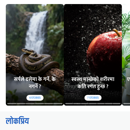
सर्पले डसेमा के गर्ने, के
स्वस्थ मान्छेको शरीरमा
ए
नगर्ने ?
कति रगत हुन्छ ?
6
STORIES
7
STORIES
लोकप्रिय