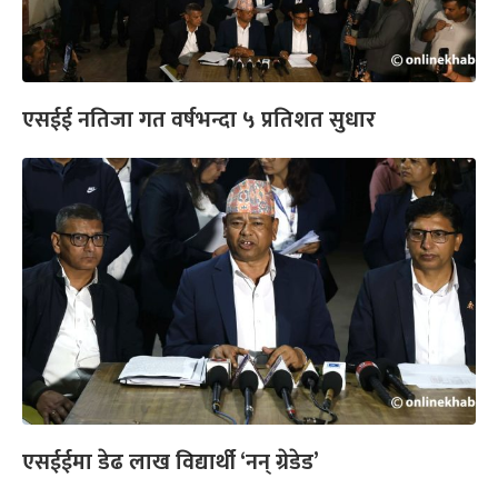
एसईई नतिजा गत वर्षभन्दा ५ प्रतिशत सुधार
एसईईमा डेढ लाख विद्यार्थी ‘नन् ग्रेडेड’