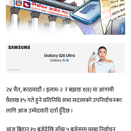
२४ चैत, काठमाडौं । इलाम-२ र बझाङ १(१) मा आगामी
वैशाख १५ गते हुने प्रतिनिधि सभा सदस्यको उपनिर्वाचनका
लागि आज उम्मेदवारी दर्ता हुँदैछ ।
आज बिहान १० बजेदेखि साँझ ५ बजेसम्म मुख्य निर्वाचन