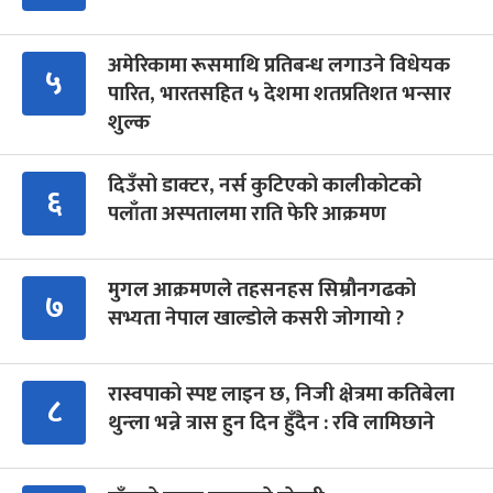
अमेरिकामा रूसमाथि प्रतिबन्ध लगाउने विधेयक
५
पारित, भारतसहित ५ देशमा शतप्रतिशत भन्सार
शुल्क
दिउँसो डाक्टर, नर्स कुटिएको कालीकोटको
६
पलाँता अस्पतालमा राति फेरि आक्रमण
मुगल आक्रमणले तहसनहस सिम्रौनगढको
७
सभ्यता नेपाल खाल्डोले कसरी जोगायो ?
रास्वपाको स्पष्ट लाइन छ, निजी क्षेत्रमा कतिबेला
८
थुन्ला भन्ने त्रास हुन दिन हुँदैन : रवि लामिछाने