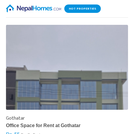
HOT PROPERTIES
Gothatar
S
Office Space for Rent at Gothatar
H