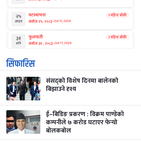
घटस्थापना
२ महिना बाँकी
२५
-
असोज २५, २०८३
Oct 11, 2026
आइत
फूलपाती
२ महिना बाँकी
३१
-
असोज ३१ , २०८३
Oct 17, 2026
शनि
कार्तिक सङ्क्रान्ति
२ महिना बाँकी
१
सिफारिस
-
कार्तिक १, २०८३
Oct 18, 2026
आइत
संसद्को विशेष दिनमा बालेनको
महानवमी
२ महिना बाँकी
३
-
बिझाउने दृश्य
कार्तिक ३, २०८३
Oct 20, 2026
मंगल
विजयादशमी
२ महिना बाँकी
४
-
कार्तिक ४, २०८३
Oct 21, 2026
बुध
ई–बिडिङ प्रकरण : विक्रम पाण्डेको
कम्पनीले ७ करोड घटाएर फेर्‍यो
पापा‌ङ्कुशा एकादशी व्रत
२ महिना बाँकी
५
बोलकबोल
-
कार्तिक ५, २०८३
Oct 22, 2026
बिहि