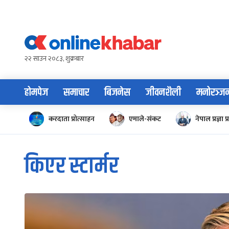
Skip
to
content
२२ साउन २०८३, शुक्रबार
होमपेज
समाचार
बिजनेस
जीवनशैली
मनोरञ्ज
करदाता प्रोत्साहन
एमाले-संकट
नेपाल प्रज्ञा प्
किएर स्टार्मर