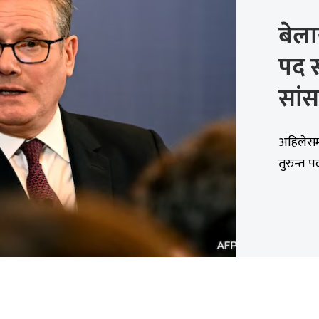
बेलाय
पद स
सांस
अहिलेसम्
तुरुन्त 