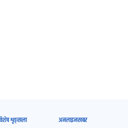
विशेष शृङ्खला
अनलाइनखबर