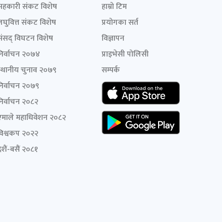
सहकारी संकट विशेष
हाम्रो टिम
लघुवित्त संकट विशेष
प्रयोगका सर्त
संसद् विघटन विशेष
विज्ञापन
निर्वाचन २०७४
प्राइभेसी पोलिसी
स्थानीय चुनाव २०७९
सम्पर्क
निर्वाचन २०७९
निर्वाचन २०८२
एमाले महाधिवेशन २०८२
विश्वकप २०२२
शैं-बसैं २०८१