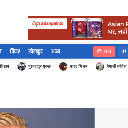
न
विचार
खेलकुद
अन्य
पात्रो
रतिष्ठान
पुरबहादुर गुरुङ
नाइट भिजन
नेपाली काँग्रेस