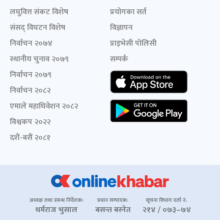
लघुवित्त संकट विशेष
प्रयोगका सर्त
संसद् विघटन विशेष
विज्ञापन
निर्वाचन २०७४
प्राइभेसी पोलिसी
स्थानीय चुनाव २०७९
सम्पर्क
निर्वाचन २०७९
निर्वाचन २०८२
एमाले महाधिवेशन २०८२
विश्वकप २०२२
दशैं-बसैं २०८१
अध्यक्ष तथा प्रबन्ध निर्देशक:
प्रधान सम्पादक:
सूचना विभाग दर्ता नं.
धर्मराज भुसाल
बसन्त बस्नेत
२१४ / ०७३–७४