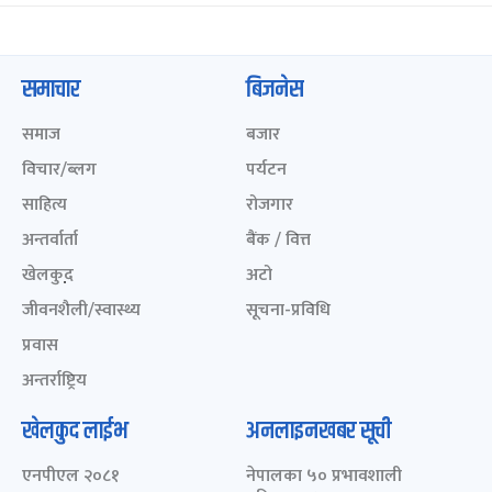
समाचार
बिजनेस
समाज
बजार
विचार/ब्लग
पर्यटन
साहित्य
रोजगार
अन्तर्वार्ता
बैंक / वित्त
खेलकुद़़
अटो
जीवनशैली/स्वास्थ्य
सूचना-प्रविधि
प्रवास
अन्तर्राष्ट्रिय
खेलकुद लाईभ
अनलाइनखबर सूची
एनपीएल २०८१
नेपालका ५० प्रभावशाली