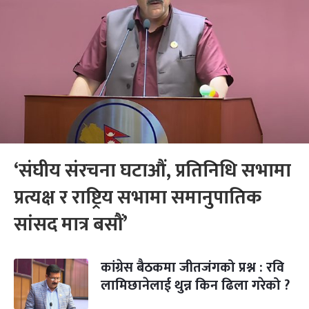
‘संघीय संरचना घटाऔं, प्रतिनिधि सभामा
प्रत्यक्ष र राष्ट्रिय सभामा समानुपातिक
सांसद मात्र बसौं’
कांग्रेस बैठकमा जीतजंगको प्रश्न : रवि
लामिछानेलाई थुन्न किन ढिला गरेको ?