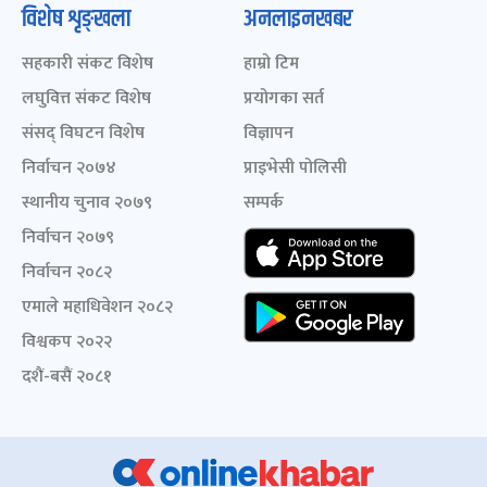
विशेष शृङ्खला
अनलाइनखबर
सहकारी संकट विशेष
हाम्रो टिम
लघुवित्त संकट विशेष
प्रयोगका सर्त
संसद् विघटन विशेष
विज्ञापन
निर्वाचन २०७४
प्राइभेसी पोलिसी
स्थानीय चुनाव २०७९
सम्पर्क
निर्वाचन २०७९
निर्वाचन २०८२
एमाले महाधिवेशन २०८२
विश्वकप २०२२
दशैं-बसैं २०८१