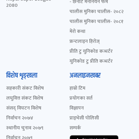
- छनोट मनोनयन फर्म
2080
चालीस मुनिका चालीस- २०८२
चालीस मुनिका चालीस- २०८१
मेरो कथा
फ्रन्टलाइन हिरोज्
प्रीति टु युनिकोड कन्भर्टर
युनिकोड टु प्रीति कन्भर्टर
विशेष शृङ्खला
अनलाइनखबर
सहकारी संकट विशेष
हाम्रो टिम
लघुवित्त संकट विशेष
प्रयोगका सर्त
संसद् विघटन विशेष
विज्ञापन
निर्वाचन २०७४
प्राइभेसी पोलिसी
स्थानीय चुनाव २०७९
सम्पर्क
निर्वाचन २०७९