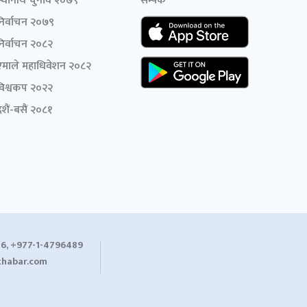
स्थानीय चुनाव २०७९
सम्पर्क
निर्वाचन २०७९
निर्वाचन २०८२
एमाले महाधिवेशन २०८२
विश्वकप २०२२
शैं-बसैं २०८१
6, +977-1-4796489
habar.com