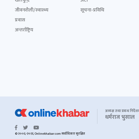
खेलकुद़़
अटो
जीवनशैली/स्वास्थ्य
सूचना-प्रविधि
प्रवास
अन्तर्राष्ट्रिय
अध्यक्ष तथा प्रबन्ध निर्दे
धर्मराज भुसाल
© २००६-२०२६ Onlinekhabar.com सर्वाधिकार सुरक्षित