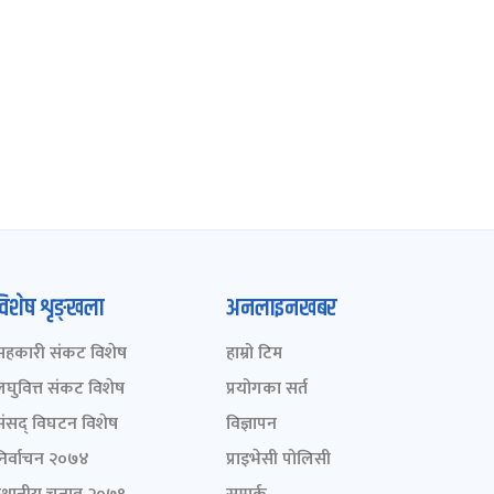
विशेष शृङ्खला
अनलाइनखबर
सहकारी संकट विशेष
हाम्रो टिम
लघुवित्त संकट विशेष
प्रयोगका सर्त
संसद् विघटन विशेष
विज्ञापन
निर्वाचन २०७४
प्राइभेसी पोलिसी