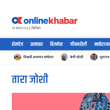
Skip
to
content
२१ साउन २०८३, बिहीबार
होमपेज
समाचार
बिजनेस
जीवनशैली
मनोरञ्ज
तिब्बती अध्ययन सम्मेलन
केपी ओली
गुरुराज 
तारा जोशी