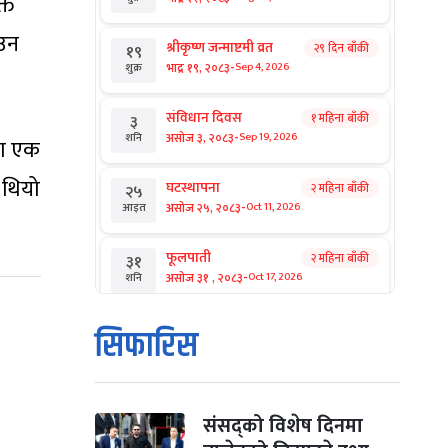
ति
ाउन
श्रीकृष्ण जन्माष्टमी व्रत
२९ दिन बाँकी
१९
-
भाद्र १९, २०८३
Sep 4, 2026
शुक्र
संविधान दिवस
१ महिना बाँकी
३
-
असोज ३, २०८३
Sep 19, 2026
शनि
मा एक
 थियो
घटस्थापना
२ महिना बाँकी
२५
-
असोज २५, २०८३
Oct 11, 2026
आइत
फूलपाती
२ महिना बाँकी
३१
-
असोज ३१ , २०८३
Oct 17, 2026
शनि
कार्तिक सङ्क्रान्ति
२ महिना बाँकी
१
सिफारिस
-
कार्तिक १, २०८३
Oct 18, 2026
आइत
महानवमी
२ महिना बाँकी
३
-
कार्तिक ३, २०८३
Oct 20, 2026
मंगल
संसद्को विशेष दिनमा