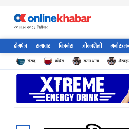
Skip
to
content
२१ साउन २०८३, बिहीबार
होमपेज
समाचार
बिजनेस
जीवनशैली
मनोरञ्ज
संसद्
काँग्रेस
गगन थापा
शेरबहाद