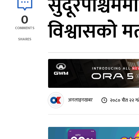
सुदूरपश्चिममा
0
विश्वासको म
COMMENTS
SHARES
अनलाइनखबर
२०८० चैत २२ गत