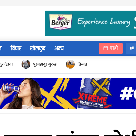
न
विचार
खेलकुद
अन्य
पात्रो
ुर देउवा
पुरबहादुर गुरुङ
तिब्बत