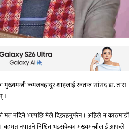
का मुख्यमन्त्री कमलबहादुर शाहलाई स्वतन्त्र सांसद डा. तारा
् ।
ो मत नदिने भएपछि मैले दिइरहनुपरेन । अहिले म काठमाडौं
 बहुमत नपाउने निश्चित भइसकेका मुख्यमन्त्रीलाई आफूले