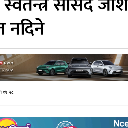
 स्वतन्त्र सांसद जोश
त नदिने
े १५:५८