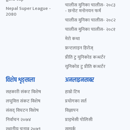
चालीस मुनिका चालीस- २०८३
Nepal Super League -
- छनोट मनोनयन फर्म
2080
चालीस मुनिका चालीस- २०८२
चालीस मुनिका चालीस- २०८१
मेरो कथा
फ्रन्टलाइन हिरोज्
प्रीति टु युनिकोड कन्भर्टर
युनिकोड टु प्रीति कन्भर्टर
विशेष शृङ्खला
अनलाइनखबर
सहकारी संकट विशेष
हाम्रो टिम
लघुवित्त संकट विशेष
प्रयोगका सर्त
संसद् विघटन विशेष
विज्ञापन
निर्वाचन २०७४
प्राइभेसी पोलिसी
स्थानीय चुनाव २०७९
सम्पर्क