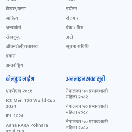
विचार/ब्लग
पर्यटन
साहित्य
रोजगार
अन्तर्वार्ता
बैंक / वित्त
खेलकुद़़
अटो
जीवनशैली/स्वास्थ्य
सूचना-प्रविधि
प्रवास
अन्तर्राष्ट्रिय
खेलकुद लाईभ
अनलाइनखबर सूची
एनपीएल २०८१
नेपालका ५० प्रभावशाली
महिला २०८२
ICC Men T20 World Cup
2024
नेपालका ५० प्रभावशाली
महिला २०८१
IPL 2024
नेपालका ५० प्रभावशाली
Aaha RARA Pokhara
महिला २०८०
gold cup