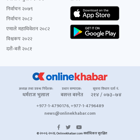
निर्वाचन २०७९
निर्वाचन २०८२
एमाले महाधिवेशन २०८२
विश्वकप २०२२
दशैं-बसैं २०८१
अध्यक्ष तथा प्रबन्ध निर्देशक:
प्रधान सम्पादक:
सूचना विभाग दर्ता नं.
धर्मराज भुसाल
बसन्त बस्नेत
२१४ / ०७३–७४
+977-1-4790176, +977-1-4796489
news@onlinekhabar.com
© २००६-२०२६ Onlinekhabar.com सर्वाधिकार सुरक्षित