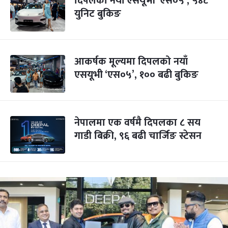
दिपलको नयाँ एसयूभी ‘एस०५’, ५४८
युनिट बुकिङ
आकर्षक मूल्यमा दिपलको नयाँ
एसयूभी ‘एस०५’, १०० बढी बुकिङ
नेपालमा एक वर्षमै दिपलका ८ सय
गाडी बिक्री, ९६ बढी चार्जिङ स्टेसन