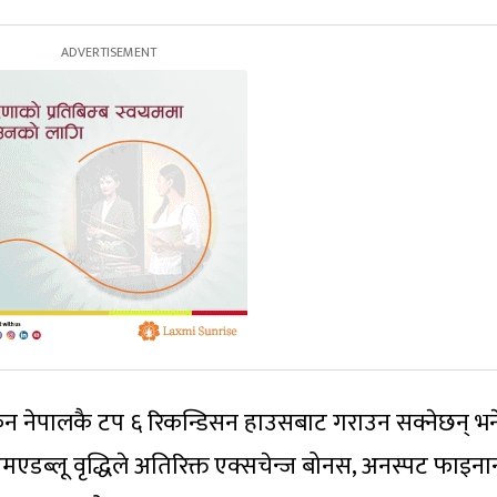
ांकन नेपालकै टप ६ रिकन्डिसन हाउसबाट गराउन सक्नेछन् भन
एडब्लू वृद्धिले अतिरिक्त एक्सचेन्ज बोनस, अनस्पट फाइनान