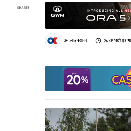
SHARES
अनलाइनखबर
२०८१ भदौ ३१ गत