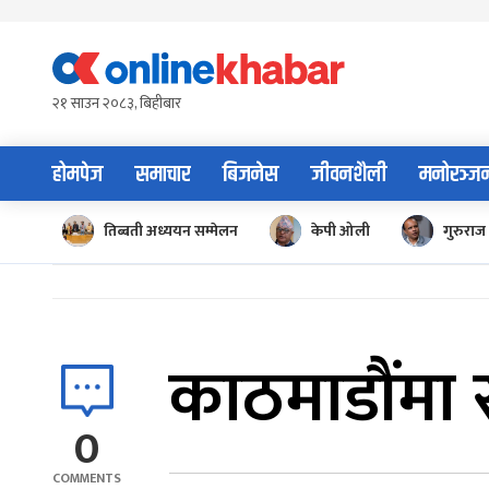
Skip
to
content
२१ साउन २०८३, बिहीबार
होमपेज
समाचार
बिजनेस
जीवनशैली
मनोरञ्ज
तिब्बती अध्ययन सम्मेलन
केपी ओली
गुरुराज 
काठमाडौंमा 
0
COMMENTS