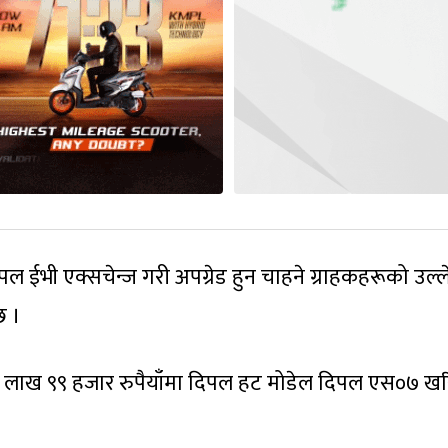
ल ईभी एक्सचेन्ज गरी अपग्रेड हुन चाहने ग्राहकहरूको उल्ल
छ ।
७१ लाख ९९ हजार रुपैयाँमा दिपल हट मोडेल दिपल एस०७ ख