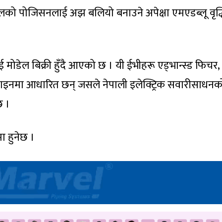
िपलको पोजिसनलाई अझ बलियो बनाउने अपेक्षा एमएडब्लू वृद्ध
ोडेल बिक्री हुँदै आएको छ । यी ईभीहरू एड्भान्स्ड फिचर,
डिजाइनमा आधारित छन् जसले नेपाली इलेक्ट्रिक सवारीसाधनक
छ ।
ा हुनेछ ।