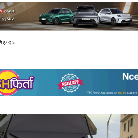
े १८:२७