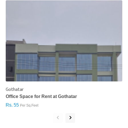
Gothatar
S
Office Space for Rent at Gothatar
H
Rs. 55
R
Per Sq.Feet
‹
›