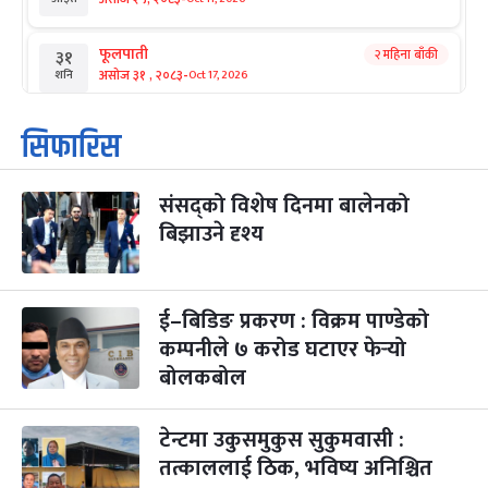
फूलपाती
२ महिना बाँकी
३१
-
असोज ३१ , २०८३
Oct 17, 2026
शनि
कार्तिक सङ्क्रान्ति
२ महिना बाँकी
१
सिफारिस
-
कार्तिक १, २०८३
Oct 18, 2026
आइत
संसद्को विशेष दिनमा बालेनको
महानवमी
२ महिना बाँकी
३
-
बिझाउने दृश्य
कार्तिक ३, २०८३
Oct 20, 2026
मंगल
विजयादशमी
२ महिना बाँकी
४
-
कार्तिक ४, २०८३
Oct 21, 2026
बुध
ई–बिडिङ प्रकरण : विक्रम पाण्डेको
कम्पनीले ७ करोड घटाएर फेर्‍यो
पापा‌ङ्कुशा एकादशी व्रत
२ महिना बाँकी
५
बोलकबोल
-
कार्तिक ५, २०८३
Oct 22, 2026
बिहि
टेन्टमा उकुसमुकुस सुकुमवासी :
कुकुर तिहार
३ महिना बाँकी
२२
-
कार्तिक २२, २०८३
Nov 8, 2026
आइत
तत्काललाई ठिक, भविष्य अनिश्चित