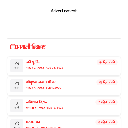
Advertisment
आगामी बिदाहरु
जनै पूर्णिमा
२२ दिन बाँकी
१२
-
भाद्र १२, २०८३
Aug 28, 2026
शुक्र
श्रीकृष्ण जन्माष्टमी व्रत
२९ दिन बाँकी
१९
-
भाद्र १९, २०८३
Sep 4, 2026
शुक्र
संविधान दिवस
१ महिना बाँकी
३
-
असोज ३, २०८३
Sep 19, 2026
शनि
घटस्थापना
२ महिना बाँकी
२५
-
असोज २५, २०८३
Oct 11, 2026
आइत