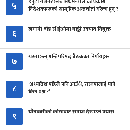
डेपुटी गभर्नर छान्न अर्थमन्त्रीले कार्यकारी
५
निर्देशकहरूको सामूहिक अन्तर्वार्ता गरेका हुन् ?
लगानी बोर्ड सीईओमा याङ्की उक्याव नियुक्त
६
यस्ता छन् मन्त्रिपरिषद् बैठकका निर्णयहरू
७
‘अध्यादेश पहिले पनि आउँथे, रास्वपालाई मात्रै
८
किन प्रश्न ?’
यौनकर्मीको कोठाबाट समाज देखाउने प्रयास
९