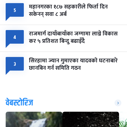
महानगरका १८७ सहकारीले फिर्ता दिन
५
सकेनन् सवा ८ अर्ब
राजमार्ग दायाँबायाँका जग्गामा लाग्ने विकास
४
कर ५ प्रतिशत बिन्दु बढाइँदै
सिरहामा ज्यान गुमाएका यादवको घटनाबारे
३
छानबिन गर्न समिति गठन
वेबस्टोरिज