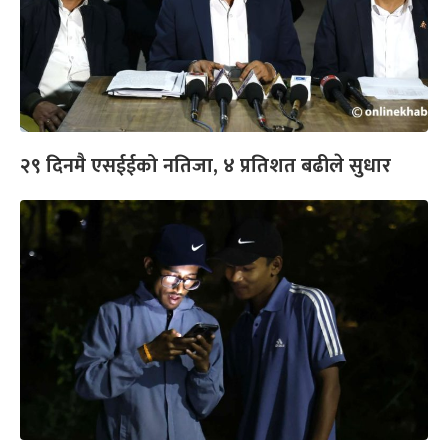
२९ दिनमै एसईईको नतिजा, ४ प्रतिशत बढीले सुधार