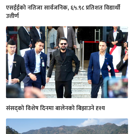
एसईईको नतिजा सार्वजनिक, ६५.९८ प्रतिशत विद्यार्थी
उत्तीर्ण
संसद्को विशेष दिनमा बालेनको बिझाउने दृश्य