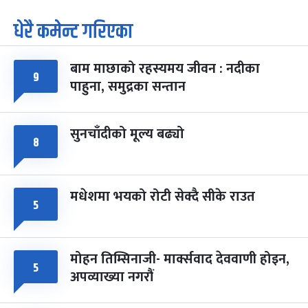
धेरै कमेन्ट गरिएका
पूर्णिमा व्रत
७ महिना बाँकी
७
-
चैत्र ७, २०८३
Mar 21, 2027
आइत
बाम माछाको रहस्यमय जीवन : नदीका
फागुपूर्णिमा
७ महिना बाँकी
८
९
पाहुना, समुद्रका सन्तान
-
चैत्र ८, २०८३
Mar 22, 2027
सोम
सुनचाँदीको मूल्य बढ्यो
८
मधेशमा भयको रोटी सेक्दै सीके राउत
५
मोहन तिम्सिनाजी- मार्क्सवाद देववाणी होइन,
५
अपव्याख्या नगरौं