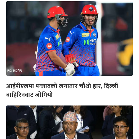
आईपीएलमा पन्जाबको लगातार चौथो हार, दिल्ली
बाहिरिनबाट जोगियो