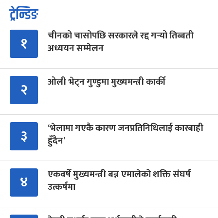
ट्रेन्डिङ
चीनको चासोपछि सरकारले रद्द गर्‍यो तिब्बती
१
अध्ययन सम्मेलन
ओली भेट्न गुण्डुमा मुख्यमन्त्री कार्की
२
‘भेलामा गएकै कारण जनप्रतिनिधिलाई कारबाही
३
हुँदैन’
एकवर्षे मुख्यमन्त्री बन्न एमालेको शक्ति संघर्ष
४
उत्कर्षमा