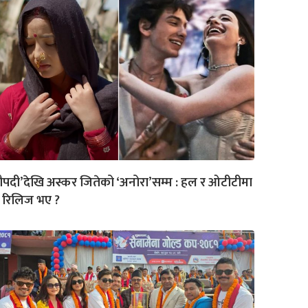
्रौपदी’देखि अस्कर जितेको ‘अनोरा’सम्म : हल र ओटीटीमा
 रिलिज भए ?