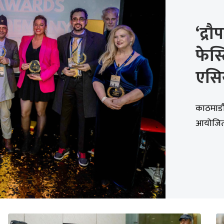
‘द्रौ
फेस्
एसि
काठमाडौं 
आयोजित ‘