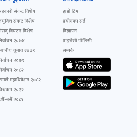
सहकारी संकट विशेष
हाम्रो टिम
लघुवित्त संकट विशेष
प्रयोगका सर्त
संसद् विघटन विशेष
विज्ञापन
निर्वाचन २०७४
प्राइभेसी पोलिसी
स्थानीय चुनाव २०७९
सम्पर्क
निर्वाचन २०७९
निर्वाचन २०८२
एमाले महाधिवेशन २०८२
विश्वकप २०२२
शैं-बसैं २०८१