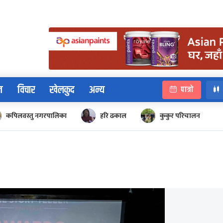
न
विचार
खेलकुद
अन्य
पात्रो
कपिलवस्तु नगरपालिका
हरि ढकाल
कुकुर परिचालन