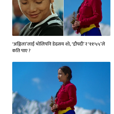
‘अञ्जिला’लाई भोलिपनि डेढसय शो, ‘द्रौपदी’ र ‘११ः५५’ले
कति पाए ?