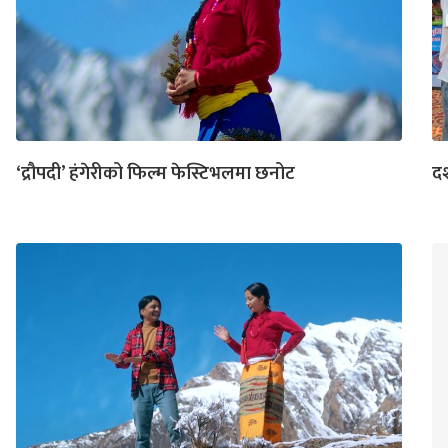
‘द्रौपदी’ हंगेरीको फिल्म फेस्टिभलमा छनोट
दर