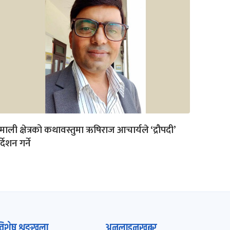
माली क्षेत्रको कथावस्तुमा ऋषिराज आचार्यले ‘द्रौपदी’
र्देशन गर्ने
विशेष शृङ्खला
अनलाइनखबर