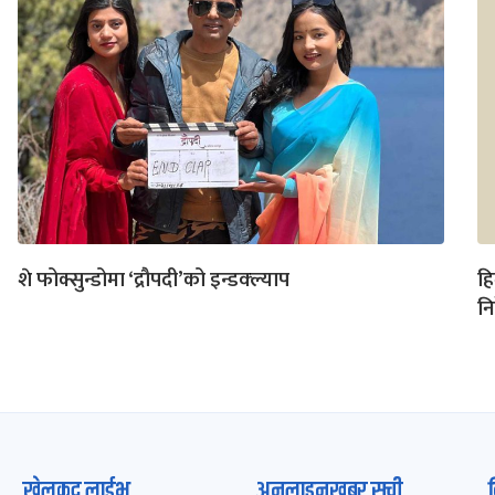
शे फोक्सुन्डोमा ‘द्रौपदी’को इन्डक्ल्याप
हि
नि
खेलकुद लाईभ
अनलाइनखबर सूची