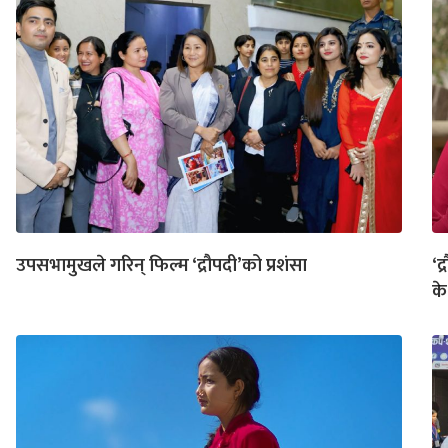
उपसभामुखले गरिन् फिल्म ‘द्रौपदी’को प्रशंसा
‘द
के