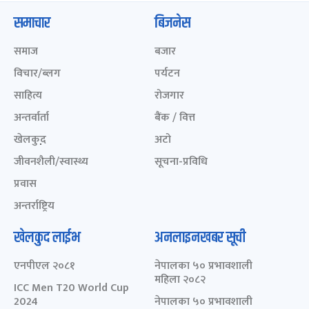
समाचार
बिजनेस
समाज
बजार
विचार/ब्लग
पर्यटन
साहित्य
रोजगार
अन्तर्वार्ता
बैंक / वित्त
खेलकुद़़
अटो
जीवनशैली/स्वास्थ्य
सूचना-प्रविधि
प्रवास
अन्तर्राष्ट्रिय
खेलकुद लाईभ
अनलाइनखबर सूची
एनपीएल २०८१
नेपालका ५० प्रभावशाली
महिला २०८२
ICC Men T20 World Cup
2024
नेपालका ५० प्रभावशाली