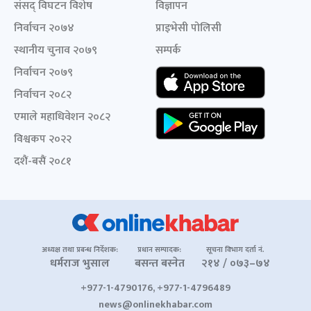
संसद् विघटन विशेष
विज्ञापन
निर्वाचन २०७४
प्राइभेसी पोलिसी
स्थानीय चुनाव २०७९
सम्पर्क
निर्वाचन २०७९
निर्वाचन २०८२
एमाले महाधिवेशन २०८२
विश्वकप २०२२
दशैं-बसैं २०८१
अध्यक्ष तथा प्रबन्ध निर्देशक:
प्रधान सम्पादक:
सूचना विभाग दर्ता नं.
धर्मराज भुसाल
बसन्त बस्नेत
२१४ / ०७३–७४
+977-1-4790176, +977-1-4796489
news@onlinekhabar.com