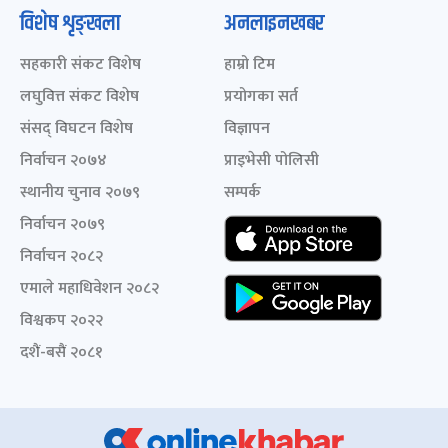
विशेष शृङ्खला
अनलाइनखबर
सहकारी संकट विशेष
हाम्रो टिम
लघुवित्त संकट विशेष
प्रयोगका सर्त
संसद् विघटन विशेष
विज्ञापन
निर्वाचन २०७४
प्राइभेसी पोलिसी
स्थानीय चुनाव २०७९
सम्पर्क
निर्वाचन २०७९
निर्वाचन २०८२
एमाले महाधिवेशन २०८२
विश्वकप २०२२
दशैं-बसैं २०८१