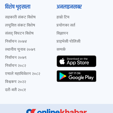
विशेष शृङ्खला
अनलाइनखबर
सहकारी संकट विशेष
हाम्रो टिम
लघुवित्त संकट विशेष
प्रयोगका सर्त
संसद् विघटन विशेष
विज्ञापन
निर्वाचन २०७४
प्राइभेसी पोलिसी
स्थानीय चुनाव २०७९
सम्पर्क
निर्वाचन २०७९
निर्वाचन २०८२
एमाले महाधिवेशन २०८२
विश्वकप २०२२
दशैं-बसैं २०८१