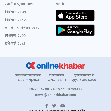
स्थानीय चुनाव २०७९
सम्पर्क
निर्वाचन २०७९
निर्वाचन २०८२
एमाले महाधिवेशन २०८२
विश्वकप २०२२
दशैं-बसैं २०८१
अध्यक्ष तथा प्रबन्ध निर्देशक:
प्रधान सम्पादक:
सूचना विभाग दर्ता नं.
धर्मराज भुसाल
बसन्त बस्नेत
२१४ / ०७३–७४
+977-1-4790176, +977-1-4796489
news@onlinekhabar.com
© २००६-२०२६ Onlinekhabar.com सर्वाधिकार सुरक्षित