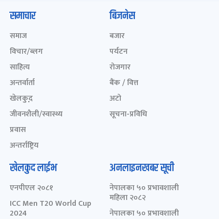
समाचार
बिजनेस
समाज
बजार
विचार/ब्लग
पर्यटन
साहित्य
रोजगार
अन्तर्वार्ता
बैंक / वित्त
खेलकुद़़
अटो
जीवनशैली/स्वास्थ्य
सूचना-प्रविधि
प्रवास
अन्तर्राष्ट्रिय
खेलकुद लाईभ
अनलाइनखबर सूची
एनपीएल २०८१
नेपालका ५० प्रभावशाली
महिला २०८२
ICC Men T20 World Cup
2024
नेपालका ५० प्रभावशाली