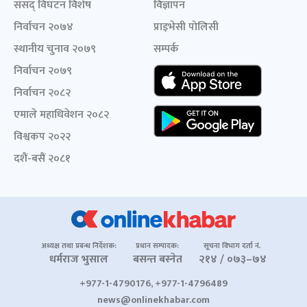
संसद् विघटन विशेष
विज्ञापन
निर्वाचन २०७४
प्राइभेसी पोलिसी
स्थानीय चुनाव २०७९
सम्पर्क
निर्वाचन २०७९
निर्वाचन २०८२
एमाले महाधिवेशन २०८२
विश्वकप २०२२
दशैं-बसैं २०८१
अध्यक्ष तथा प्रबन्ध निर्देशक:
प्रधान सम्पादक:
सूचना विभाग दर्ता नं.
धर्मराज भुसाल
बसन्त बस्नेत
२१४ / ०७३–७४
+977-1-4790176, +977-1-4796489
news@onlinekhabar.com